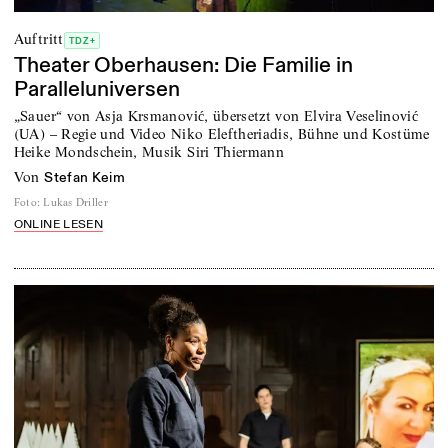
Auftritt
TDZ+
Theater Oberhausen: Die Familie in
Paralleluniversen
„Sauer“ von Asja Krsmanović, übersetzt von Elvira Veselinović
(UA) – Regie und Video Niko Eleftheriadis, Bühne und Kostüme
Heike Mondschein, Musik Siri Thiermann
von
Stefan Keim
Foto
:
Lukas Driller
ONLINE LESEN