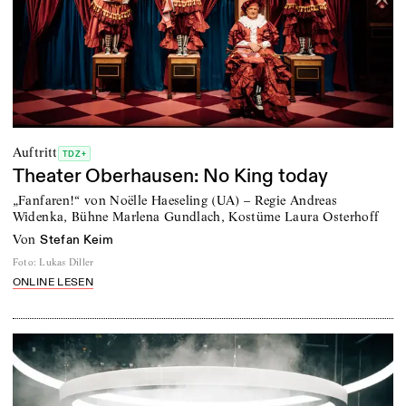
Auftritt
TDZ+
Theater Oberhausen: No King today
„Fanfaren!“ von Noëlle Haeseling (UA) – Regie Andreas
Widenka, Bühne Marlena Gundlach, Kostüme Laura Osterhoff
von
Stefan Keim
Foto
:
Lukas Diller
ONLINE LESEN