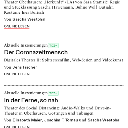
Theater Oberhausen: „Herkunft“ (UA) von Saša Stanišić. Regie
und Stückfassung Sascha Hawemann, Bühne Wolf Gutjahr,
Kostüme Ines Burisch
von
Sascha Westphal
ONLINE LESEN
Aktuelle Inszenierungen
TDZ+
Der Coronazeitmensch
Digitales Theater II: Splitscreenfilm, Web-Serien und Videokunst
von
Jens Fischer
ONLINE LESEN
Aktuelle Inszenierungen
TDZ+
In der Ferne, so nah
Theater des Social Distancing: Audio-Walks und Drive-in-
Theater in Oberhausen, Göttingen und Tübingen
von
,
und
Elisabeth Maier
Joachim F. Tornau
Sascha Westphal
ONLINE LESEN