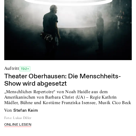
Auftritt
TDZ+
Theater Oberhausen: Die Menschheits-
Show wird abgesetzt
„Menschliches Repertoire“ von Noah Haidle aus dem
Amerikanischen von Barbara Christ (UA) – Regie Kathrin
Mädler, Bühne und Kostüme Franziska Isensee, Musik Cico Beck
von
Stefan Keim
Foto
:
Lukas Diller
ONLINE LESEN