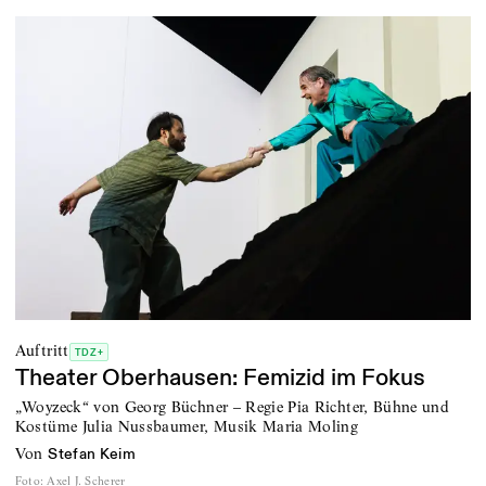
Auftritt
TDZ+
Theater Oberhausen: Femizid im Fokus
„Woyzeck“ von Georg Büchner – Regie Pia Richter, Bühne und
Kostüme Julia Nussbaumer, Musik Maria Moling
von
Stefan Keim
Foto
:
Axel J. Scherer