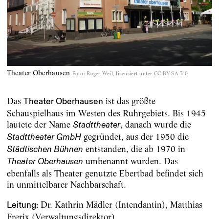
Theater Oberhausen
Foto
:
Roger Weil, lizensiert unter
CC BY-SA 3.0
Das
ist das größte
Theater Oberhausen
Schauspielhaus im Westen des Ruhrgebiets. Bis 1945
lautete der Name
, danach wurde die
Stadttheater
gegründet, aus der 1950 die
Stadttheater GmbH
entstanden, die ab 1970 in
Städtischen Bühnen
umbenannt wurden. Das
Theater Oberhausen
ebenfalls als Theater genutzte Ebertbad befindet sich
in unmittelbarer Nachbarschaft.
Dr. Kathrin Mädler (Intendantin), Matthias
Leitung:
Frerix (Verwaltungsdirektor).