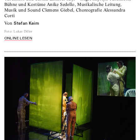
Bühne und Kostüme Anike Sedello, Musikalische Leitung,
Musik und Sound Clemens Giebel, Choreografie Alessandra
Corti
von
Stefan Keim
Foto
:
Lukas Diller
ONLINE LESEN