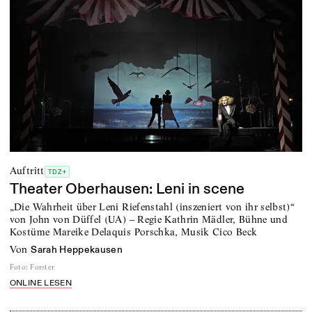
Auftritt
TDZ+
Theater Oberhausen: Leni in scene
„Die Wahrheit über Leni Riefenstahl (inszeniert von ihr selbst)“
von John von Düffel (UA) – Regie Kathrin Mädler, Bühne und
Kostüme Mareike Delaquis Porschka, Musik Cico Beck
von
Sarah Heppekausen
Foto
:
Forster
ONLINE LESEN