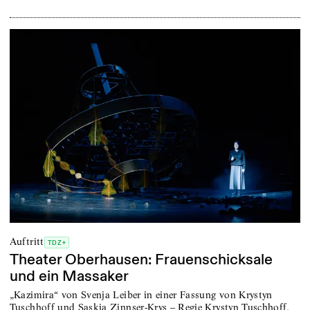
Auftritt
TDZ+
Theater Oberhausen: Frauenschicksale
und ein Massaker
„Kazimira“ von Svenja Leiber in einer Fassung von Krystyn
Tuschhoff und Saskia Zinnser-Krys – Regie Krystyn Tuschhoff,