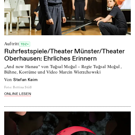
Auftritt
TDZ+
Ruhrfestspiele/Theater Münster/Theater
Oberhausen: Ehrliches Erinnern
„And now Hanau“ von Tuğsal Moğul – Regie Tuğsal Moğul ,
Bühne, Kostüme und Video Marcin Wierzchowski
von
Stefan Keim
Foto
:
Bettina Stöß
ONLINE LESEN