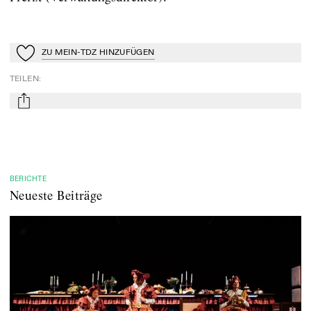
ZU MEIN-TDZ HINZUFÜGEN
Zu Mein-TdZ hinzufügen
TEILEN
:
mail
BERICHTE
Neueste Beiträge