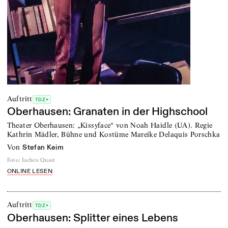
Auftritt
TDZ+
Oberhausen: Granaten in der Highschool
Theater Oberhausen: „Kissyface“ von Noah Haidle (UA). Regie
Kathrin Mädler, Bühne und Kostüme Mareike Delaquis Porschka
von
Stefan Keim
Foto
:
Jochen Quast
ONLINE LESEN
Auftritt
TDZ+
Oberhausen: Splitter eines Lebens