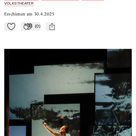
VOLKSTHEATER
Erschienen am
30.4.2025
(
0
)
Zu Mein-TdZ hinzufügen
Applaudieren
mail