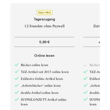
TDZ+ PRO
Tageszugang
Stand
12 Stunden ohne Paywall
Zeitschrif
ab
5,99 €
5,9
Online lesen
Onli
Bücher online lesen
—
Bücher online 
TdZ-Artikel seit 2013 online lesen
TdZ-Artikel se
Exklusive Online-Artikel lesen
Exklusive Onli
„Arbeitsbücher“ online lesen
„Arbeitsbücher
double-Artikel online lesen
double-Artikel
IXYPSILONZETT-Artikel online
IXYPSILONZET
lesen
lesen