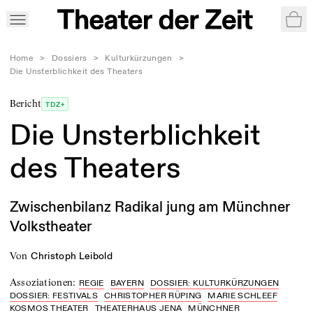
War
Home
>
Dossiers
>
Kulturkürzungen
>
Die Unsterblichkeit des Theaters
Bericht
TDZ+
Die Unsterblichkeit
des Theaters
Zwischenbilanz Radikal jung am Münchner
Volkstheater
von
Christoph Leibold
Assoziationen
:
REGIE
BAYERN
DOSSIER: KULTURKÜRZUNGEN
DOSSIER: FESTIVALS
CHRISTOPHER RÜPING
MARIE SCHLEEF
KOSMOS THEATER
THEATERHAUS JENA
MÜNCHNER