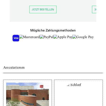
JETZT BESTELLEN
30 TAGE 
Mögliche Zahlungsmethoden
Assoziationen