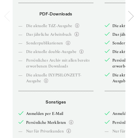
PDF-Downloads
PDF-
—
Die aktuelle TdZ-Ausgabe
Die aktuelle 
—
Das jährliche Arbeitsbuch
Das jährliche 
—
Sonderpublikationen
Sonderpublika
—
Die aktuelle double-Ausgabe
Die aktuelle 
—
Persönliches Archiv mit allen bereits
Persönliches A
erworbenen Downloads
erworbenen D
—
Die aktuelle IXYPSILONZETT-
Die aktuelle
Ausgabe
Ausgabe
Sonstiges
So
Anmelden per E-Mail
Anmelden per 
Persönliche Merklisten
Persönliche Me
—
Nur für Privatkunden
—
Nur für Priva