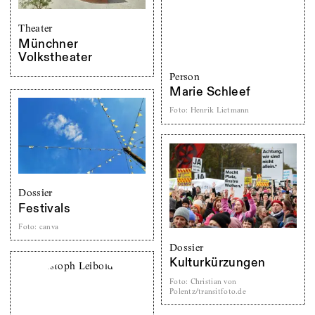
Theater
Münchner
Volkstheater
Person
Marie Schleef
Foto
:
Henrik Lietmann
Dossier
Festivals
Foto
:
canva
Dossier
Kulturkürzungen
Foto
:
Christian von
Polentz/transitfoto.de