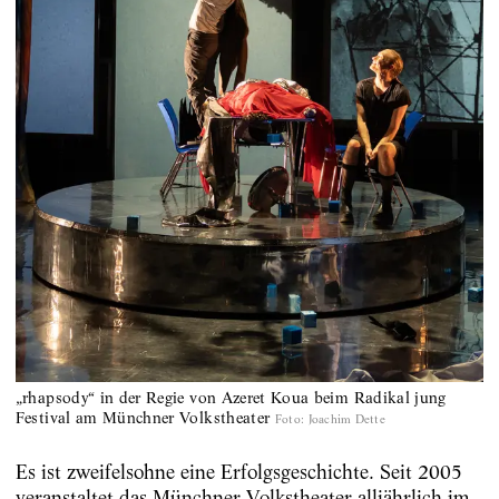
„rhapsody“ in der Regie von Azeret Koua beim Radikal jung
Festival am Münchner Volkstheater
Foto
:
Joachim Dette
Es ist zweifelsohne eine Erfolgsgeschichte. Seit 2005
veranstaltet das Münchner Volkstheater alljährlich im