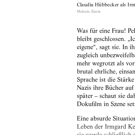
Claudia Hübbecker als Irm
Melanie Zanin
Was für eine Frau! Pe
bleibt geschlossen. „I
eigene“, sagt sie. In 
zugleich unbezweifelba
mehr wegrotzt als vort
brutal ehrliche, einsa
Sprache ist die Stärke
Nazis ihre Bücher auf 
später – schaut sie d
Dokufilm in Szene set
Eine absurde Situatio
Leben der Irmgard Ke
sie wurde schließlich 