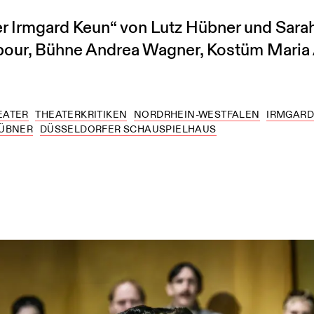
er Irmgard Keun“ von Lutz Hübner und Sara
pour, Bühne Andrea Wagner, Kostüm Maria
EATER
THEATERKRITIKEN
NORDRHEIN-WESTFALEN
IRMGARD
HÜBNER
DÜSSELDORFER SCHAUSPIELHAUS