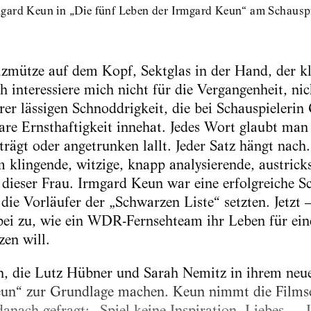
gard Keun in „Die fünf Leben der Irmgard Keun“ am Schauspi
lzmütze auf dem Kopf, Sektglas in der Hand, der k
ch interessiere mich nicht für die Vergangenheit, ni
ihrer lässigen Schnoddrigkeit, die bei Schauspieleri
re Ernsthaftigkeit innehat. Jedes Wort glaubt man i
rägt oder angetrunken lallt. Jeder Satz hängt nach.
m klingende, witzige, knapp analysierende, austrick
 dieser Frau. Irmgard Keun war eine erfolgreiche Schr
die Vorläufer der „Schwarzen Liste“ setzten. Jetzt 
abei zu, wie ein WDR-Fernsehteam ihr Leben für ei
zen will.
n, die Lutz Hübner und Sarah Nemitz in ihrem neu
un“ zur Grundlage machen. Keun nimmt die Filmse
danach gefragt: „Spiel keine Inspiration, Liebes … I