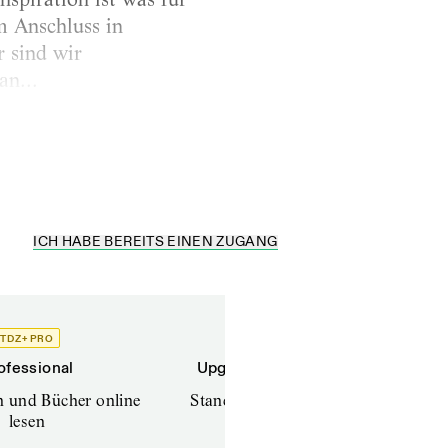
im Anschluss in
r sind wir
an...
ICH HABE BEREITS EINEN ZUGANG
TDZ+ PRO
TDZ+
ofessional
Upgrade für Printabonnenten
en und Bücher online
Standard (TdZ+) – Zeitschriften
lesen
online lesen