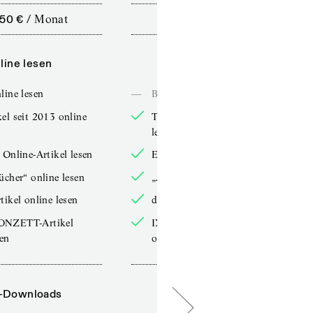
,50 €
/
Monat
10,00 €
/
12 Monate
line lesen
Online lesen
line lesen
—
Bücher online lesen
el seit 2013 online
TdZ-Artikel seit 2013 online
lesen
 Online-Artikel lesen
Exklusive Online-Artikel lesen
ücher“ online lesen
„Arbeitsbücher“ online lesen
tikel online lesen
double-Artikel online lesen
ONZETT-Artikel
IXYPSILONZETT-Artikel
sen
online lesen
-Downloads
PDF-Downloads