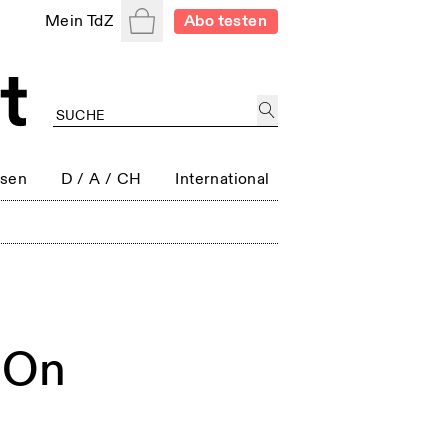
Warenkorb
Mein TdZ
Abo testen
ssen
D / A / CH
International
 On