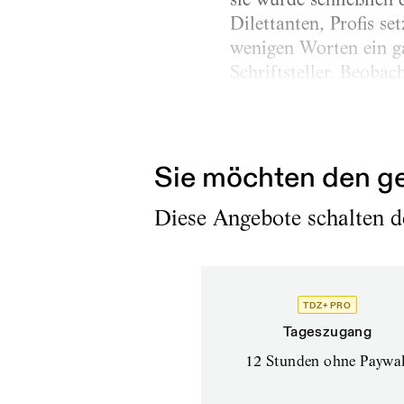
Dilettanten, Profis se
wenigen Worten ein ga
Schriftsteller. Beoba
Erschienen am
21.1.2023
Sie möchten den ge
Diese Angebote schalten de
TDZ+ PRO
Tageszugang
12 Stunden ohne Paywal