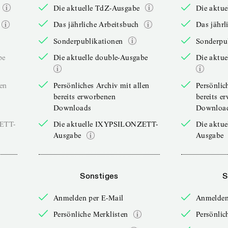
Die aktuelle TdZ-Ausgabe
Die aktu
Das jährliche Arbeitsbuch
Das jährl
Sonderpublikationen
Sonderpu
be
Die aktuelle double-Ausgabe
Die aktue
len
Persönliches Archiv mit allen
Persönlic
bereits erworbenen
bereits e
Downloads
Downloa
ZETT-
Die aktuelle IXYPSILONZETT-
Die aktu
Ausgabe
Ausgabe
Sonstiges
S
Anmelden per E-Mail
Anmelden
Persönliche Merklisten
Persönlic