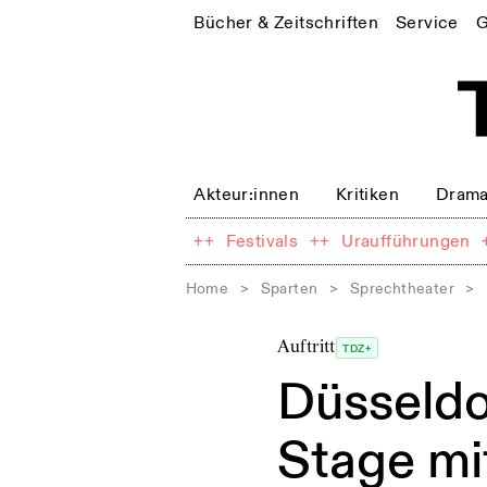
Bücher & Zeitschriften
Service
G
Akteur:innen
Kritiken
Drama
++
Festivals
++
Uraufführungen
Home
>
Sparten
>
Sprechtheater
>
Auftritt
TDZ+
Düsseldo
Stage mi