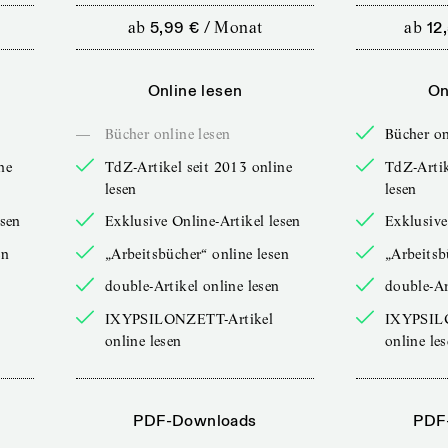
ab
5,99 €
/
Monat
ab
12
Online lesen
On
—
Bücher online lesen
Bücher on
ne
TdZ-Artikel seit 2013 online
TdZ-Artik
lesen
lesen
esen
Exklusive Online-Artikel lesen
Exklusive
en
„Arbeitsbücher“ online lesen
„Arbeitsb
double-Artikel online lesen
double-Ar
IXYPSILONZETT-Artikel
IXYPSIL
online lesen
online le
PDF-Downloads
PDF