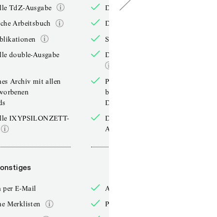
elle TdZ-Ausgabe
Die aktuelle TdZ-Ausgabe
iche Arbeitsbuch
Das jährliche Arbeitsbuch
blikationen
Sonderpublikationen
lle double-Ausgabe
Die aktuelle double-Ausgabe
hes Archiv mit allen
Persönliches Archiv mit allen
rworbenen
bereits erworbenen
ds
Downloads
elle IXYPSILONZETT-
Die aktuelle IXYPSILONZETT-
Ausgabe
onstiges
Sonstiges
 per E-Mail
Anmelden per E-Mail
he Merklisten
Persönliche Merklisten