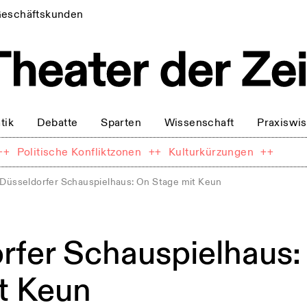
eschäftskunden
tik
Debatte
Sparten
Wissenschaft
Praxiswi
++
Politische Konfliktzonen
++
Kulturkürzungen
++
Düsseldorfer Schauspielhaus: On Stage mit Keun
rfer Schauspielhaus:
t Keun