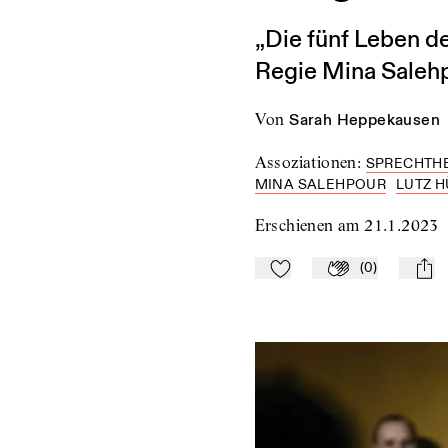
„Die fünf Leben d
Regie Mina Saleh
von
Sarah Heppekausen
Assoziationen
:
SPRECHTH
MINA SALEHPOUR
LUTZ 
Erschienen am
21.1.2023
(
0
)
Zu Mein-TdZ hinzufügen
Applaudieren
mail