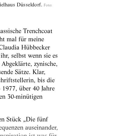
elhaus Düsseldorf.
Foto
:
lassische Trenchcoat
cht mal für meine
n Claudia Hübbecker
hr, selbst wenn sie es
 Abgeklärte, zynische,
sende Sätze. Klar,
iftstellerin, bis die
– 1977, über 40 Jahre
nen 30-minütigen
en Stück „Die fünf
quenzen auseinander,
nspiration ist was für