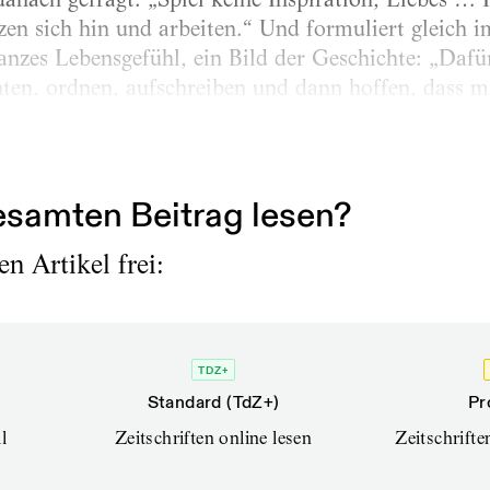
tzen sich hin und arbeiten.“ Und formuliert gleich 
nzes Lebensgefühl, ein Bild der Geschichte: „Dafü
chten, ordnen, aufschreiben und dann hoffen, dass m
samten Beitrag lesen?
n Artikel frei:
TDZ+
Standard (TdZ+)
Pr
l
Zeitschriften online lesen
Zeitschrift