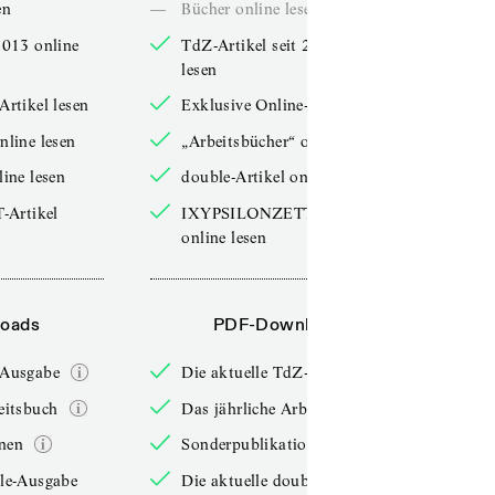
en
—
Bücher online lesen
2013 online
TdZ-Artikel seit 2013 online
lesen
Artikel lesen
Exklusive Online-Artikel lesen
nline lesen
„Arbeitsbücher“ online lesen
line lesen
double-Artikel online lesen
Artikel
IXYPSILONZETT-Artikel
online lesen
oads
PDF-Downloads
-Ausgabe
Die aktuelle TdZ-Ausgabe
eitsbuch
Das jährliche Arbeitsbuch
nen
Sonderpublikationen
ble-Ausgabe
Die aktuelle double-Ausgabe