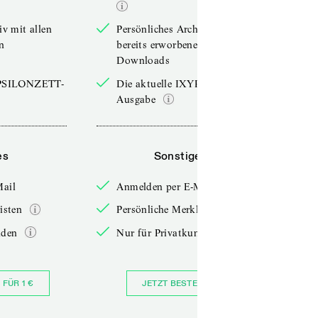
iv mit allen
Persönliches Archiv mit allen
n
bereits erworbenen
Downloads
YPSILONZETT-
Die aktuelle IXYPSILONZETT-
Ausgabe
es
Sonstiges
Mail
Anmelden per E-Mail
isten
Persönliche Merklisten
nden
Nur für Privatkunden
 FÜR 1 €
JETZT BESTELLEN