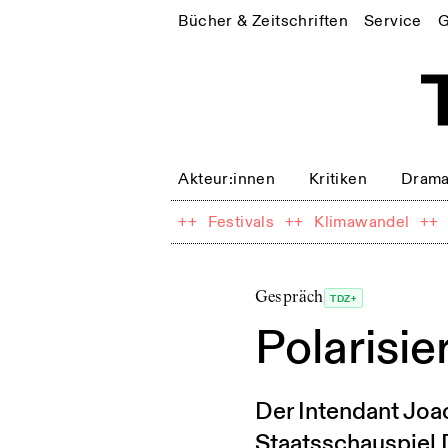
Bücher & Zeitschriften
Service
G
Akteur:innen
Kritiken
Drama
++
Festivals
++
Klimawandel
++
Gespräch
TDZ+
Polarisi
Der Intendant Jo
Staatsschauspiel 