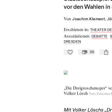
vor den Wahlen in
von
Joachim Klement
,
Jö
Erschienen in
:
THEATER DE
Assoziationen
:
DEBATTE
DRESDEN
(
0
)
Zu Mein-TdZ hinzufügen
Applaudieren
mail
„Die Dreigroschenoper“ vo
Volker Lösch
Foto
:
Sebastian
Mit Volker Löschs „D