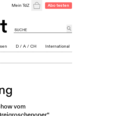
Warenkorb
Mein TdZ
Abo testen
ssen
D / A / CH
International
ung
ochow vom
Dreigroschenoper“