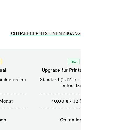
ICH HABE BEREITS EINEN ZUGANG
O
TDZ+
nal
Upgrade für Printabonnenten
Up
Bücher online
Standard (TdZ+) – Zeitschriften
Pro
online lesen
Monat
10,00 €
/
12 Monate
sen
Online lesen