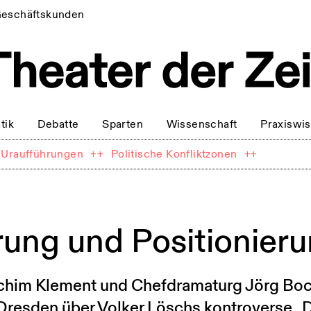
eschäftskunden
tik
Debatte
Sparten
Wissenschaft
Praxiswi
Uraufführungen
++
Politische Konfliktzonen
++
erung und Positionier
achim Klement und Chefdramaturg Jörg B
Dresden über Volker Löschs kontroverse „