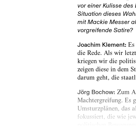
vor einer Kulisse des
Situation dieses Wahl
mit Mackie Messer al
vorgreifende Satire?
Joachim Klement:
Es 
die Rede. Als wir letz
kriegen wir die polit
zeigen diese in dem S
darum geht, die staat
Jörg Bochow:
Zum Aus
Machtergreifung. Es 
Umsturzplänen, das a
fokussiert, die wie j
politischen Bewegunge
Inszenierung am Wahla