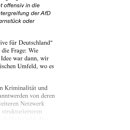
 offensiv in die
tergreifung der AfD
arnstück oder
tive für Deutschland“
e die Frage: Wie
 Idee war dann, wir
tischen Umfeld, wo es
 Kriminalität und
kanntwerden von deren
weiteren Netzwerk
strukturierteren
sächlich endet die
ahlen als Vorabsatire