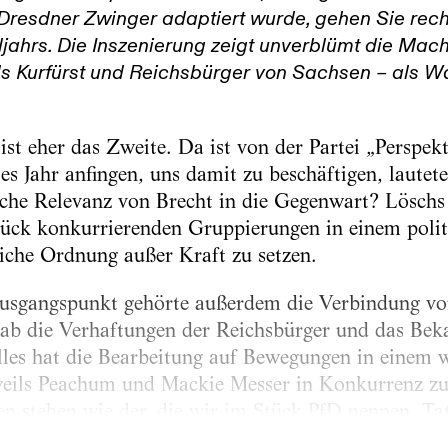
 Dresdner Zwinger adaptiert wurde, gehen Sie recht
jahrs. Die Inszenierung zeigt unverblümt die Mach
s Kurfürst und Reichsbürger von Sachsen – als W
ist eher das Zweite. Da ist von der Partei „Perspek
tes Jahr anfingen, uns damit zu beschäftigen, lautet
ische Relevanz von Brecht in die Gegenwart? Löschs
tück konkurrierenden Gruppierungen in einem poli
liche Ordnung außer Kraft zu setzen.
gangspunkt gehörte außerdem die Verbindung von
gab die Verhaftungen der Reichsbürger und das Be
lles hat die Bearbeitung auf Bewegungen in einem 
eweils Peachum und Mackie Messer in Konkurrenz zu 
n stehen wie der, die wir im Stück PfD nennen. Tat
bend – und wir haben sie etwa ein Jahr vor den W