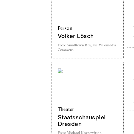
Person
Volker Lösch
Foto
:
Smalltown Boy, via Wikimedia
Commons
Theater
Staatsschauspiel
Dresden
Foto
:
Michael Kranewitter,