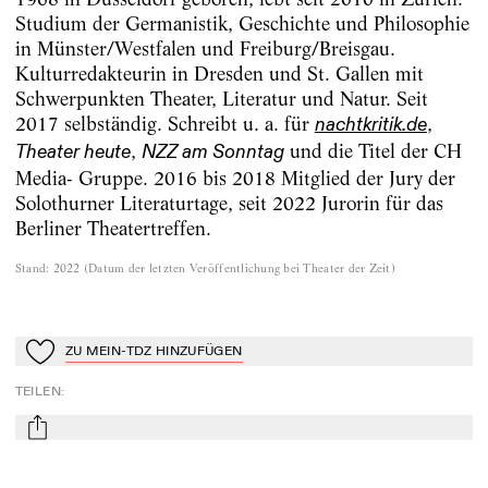
Studium der Germanistik, Geschichte und Philosophie
in Münster/Westfalen und Freiburg/Breisgau.
Kulturredakteurin in Dresden und St. Gallen mit
Schwerpunkten Theater, Literatur und Natur. Seit
2017 selbständig. Schreibt u. a. für
,
nachtkritik.de
,
und die Titel der CH
Theater heute
NZZ am Sonntag
Media- Gruppe. 2016 bis 2018 Mitglied der Jury der
Solothurner Literaturtage, seit 2022 Jurorin für das
Berliner Theatertreffen.
Stand
:
2022
(
Datum der letzten Veröffentlichung bei Theater der Zeit
)
ZU MEIN-TDZ HINZUFÜGEN
Zu Mein-TdZ hinzufügen
TEILEN
:
mail