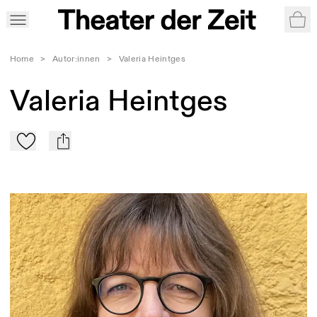
War
Home
>
Autor:innen
>
Valeria Heintges
Valeria Heintges
Zu Mein-TdZ hinzufügen
mail