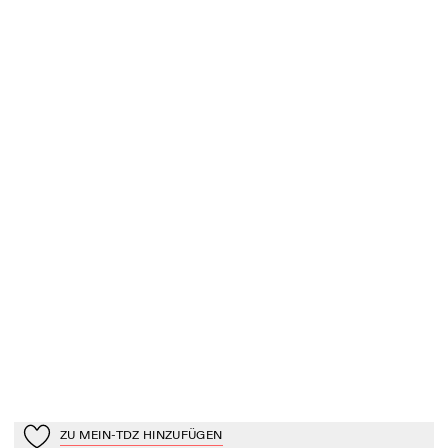
ZU MEIN-TDZ HINZUFÜGEN
Zu Mein-TdZ hinzufügen