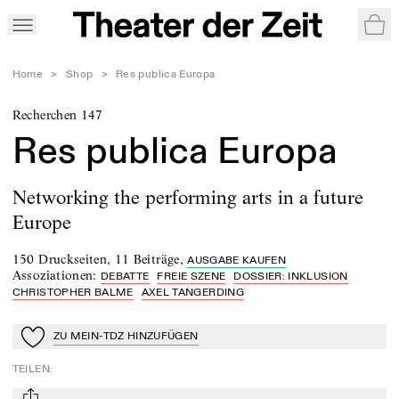
War
Home
>
Shop
>
Res publica Europa
Recherchen 147
Res publica Europa
Networking the performing arts in a future
Europe
150 Druckseiten
,
11 Beiträge
,
AUSGABE KAUFEN
Assoziationen
:
DEBATTE
FREIE SZENE
DOSSIER: INKLUSION
CHRISTOPHER BALME
AXEL TANGERDING
ZU MEIN-TDZ HINZUFÜGEN
Zu Mein-TdZ hinzufügen
TEILEN
: