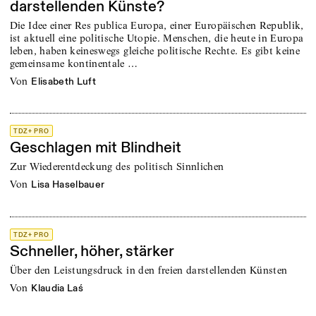
darstellenden Künste?
Die Idee einer Res publica Europa, einer Europäischen Republik,
ist aktuell eine politische Utopie. Menschen, die heute in Europa
leben, haben keineswegs gleiche politische Rechte. Es gibt keine
gemeinsame kontinentale …
von
Elisabeth Luft
TDZ+ PRO
Geschlagen mit Blindheit
Zur Wiederentdeckung des politisch Sinnlichen
von
Lisa Haselbauer
TDZ+ PRO
Schneller, höher, stärker
Über den Leistungsdruck in den freien darstellenden Künsten
von
Klaudia Laś