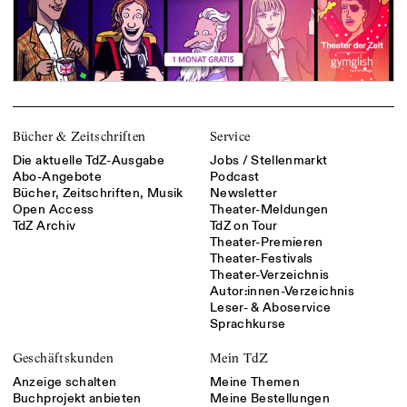
Bücher & Zeitschriften
Service
Die aktuelle TdZ-Ausgabe
Jobs / Stellenmarkt
Abo-Angebote
Podcast
Bücher, Zeitschriften, Musik
Newsletter
Open Access
Theater-Meldungen
TdZ Archiv
TdZ on Tour
Theater-Premieren
Theater-Festivals
Theater-Verzeichnis
Autor:innen-Verzeichnis
Leser- & Aboservice
Sprachkurse
Geschäftskunden
Mein TdZ
Anzeige schalten
Meine Themen
Buchprojekt anbieten
Meine Bestellungen