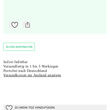
Zu Mein-TdZ hinzufügen
mail
IN DEN WARENKORB
sofort lieferbar
versandfertig in 1 bis 3 Werktagen
portofrei nach Deutschland
Versandkosten ins Ausland anzeigen
ZU MEIN-TDZ HINZUFÜGEN
Zu Mein-TdZ hinzufügen