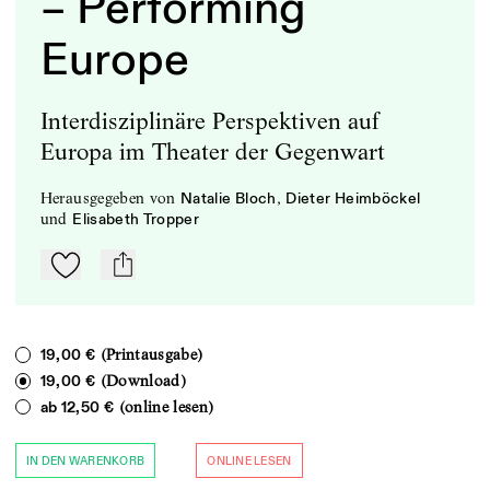
– Performing
Europe
Interdisziplinäre Perspektiven auf
Europa im Theater der Gegenwart
herausgegeben
von
,
Natalie Bloch
Dieter Heimböckel
und
Elisabeth Tropper
Zu Mein-TdZ hinzufügen
mail
(Printausgabe)
19,00 €
(Download)
19,00 €
(online lesen)
ab
12,50 €
IN DEN WARENKORB
ONLINE LESEN