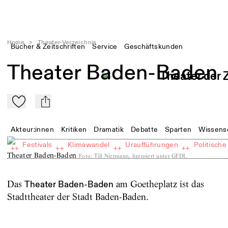
Home
>
Theater-Verzeichnis
Bücher & Zeitschriften
Service
Geschäftskunden
Theater Baden-Baden
Zu Mein-TdZ hinzufügen
mail
Akteur:innen
Kritiken
Dramatik
Debatte
Sparten
Wissens
Festivals
Klimawandel
Uraufführungen
Politische
++
++
++
++
Theater Baden-Baden
Foto
:
Till Niermann
, lizensiert unter
GFDL
Das
am Goetheplatz ist das
Theater Baden-Baden
Stadttheater der Stadt Baden-Baden.