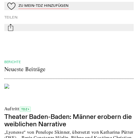
ZU MEIN-TDZ HINZUFÜGEN
Zu Mein-TdZ hinzufügen
TEILEN
:
mail
BERICHTE
Neueste Beiträge
Auftritt
TDZ+
Theater Baden-Baden: Männer erobern die
weiblichen Narrative
„Lyonesse“ von Penelope Skinner, übersetzt von Katharina Pütter
(DSE) – Regie Constanze Hörlin, Bühne und Kostüme Christian