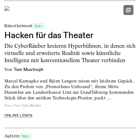
Künstlerinsert
TDZ+
Hacken für das Theater
Die CyberRäuber kreieren Hyperbühnen, in denen sich
virtuelle und erweiterte Realität sowie künstliche
Intelligenz mit konventionellem Theater verbinden
von
Tom Mustroph
Marcel Karnapke und Björn Lengers reisen mit leichtem Gepäck.
Zu den Proben von „Prometheus Unbound“, ihrem Mitte
Dezember am Landestheater Linz zur Uraufführung kommenden
Stück über den antiken Technologie-Pionier, packt …
Foto
:
Foto CyberRäuber
ONLINE LESEN
Auftritt
TDZ+