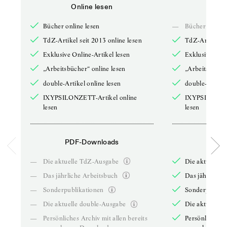
Online lesen
Onli
Bücher online lesen
—
Bücher online 
TdZ-Artikel seit 2013 online lesen
TdZ-Artikel se
Exklusive Online-Artikel lesen
Exklusive Onli
„Arbeitsbücher“ online lesen
„Arbeitsbücher
double-Artikel online lesen
double-Artikel
IXYPSILONZETT-Artikel online
IXYPSILONZET
lesen
lesen
PDF-Downloads
PDF-
—
Die aktuelle TdZ-Ausgabe
Die aktuelle 
—
Das jährliche Arbeitsbuch
Das jährliche 
—
Sonderpublikationen
Sonderpublika
—
Die aktuelle double-Ausgabe
Die aktuelle 
—
Persönliches Archiv mit allen bereits
Persönliches A