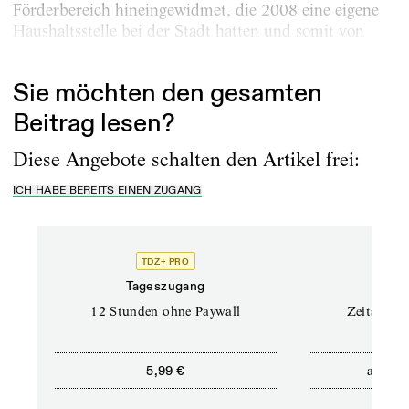
Förderbereich hineingewidmet, die 2008 eine eigene
Haushaltsstelle bei der Stadt hatten und somit von
dem Ratsbeschluss...
Sie möchten den gesamten
Beitrag lesen?
Diese Angebote schalten den Artikel frei:
ICH HABE BEREITS EINEN ZUGANG
TDZ+ PRO
Tageszugang
Stand
12 Stunden ohne Paywall
Zeitschrif
ab
5,99 €
5,9