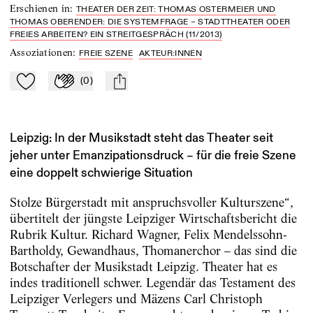
Erschienen in
:
THEATER DER ZEIT: THOMAS OSTERMEIER UND
THOMAS OBERENDER: DIE SYSTEMFRAGE – STADTTHEATER ODER
FREIES ARBEITEN? EIN STREITGESPRÄCH (11/2013)
Assoziationen
:
FREIE SZENE
AKTEUR:INNEN
(
0
)
Zu Mein-TdZ hinzufügen
Applaudieren
mail
Leipzig: In der Musikstadt steht das Theater seit
jeher unter Emanzipationsdruck – für die freie Szene
eine doppelt schwierige Situation
Stolze Bürgerstadt mit anspruchsvoller Kulturszene“,
übertitelt der jüngste Leipziger Wirtschaftsbericht die
Rubrik Kultur. Richard Wagner, Felix Mendelssohn-
Bartholdy, Gewandhaus, Thomanerchor – das sind die
Botschafter der Musikstadt Leipzig. Theater hat es
indes traditionell schwer. Legendär das Testament des
Leipziger Verlegers und Mäzens Carl Christoph