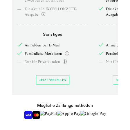
erworbenen Downloads
erworbenen D
—
Die aktuelle IXYPSILONZETT-
Die aktuelle
Ausgabe
Ausgabe
Sonstiges
So
Anmelden per E-Mail
Anmelden per 
Persönliche Merklisten
Persönliche Me
—
Nur für Privatkunden
—
Nur für Priva
JETZT BESTELLEN
30 TAGE 
Mögliche Zahlungsmethoden