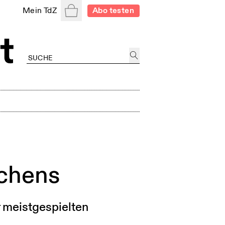
Warenkorb
Mein TdZ
Abo testen
achens
r meistgespielten