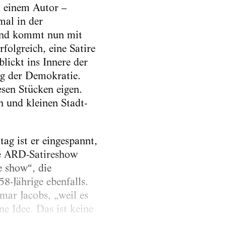
n einem Autor –
mal in der
 und kommt nun mit
folgreich, eine Satire
lickt ins Innere der
ng der Demokratie.
sen Stücken eigen.
n und kleinen Stadt-
ag ist er eingespannt,
ie ARD-Satireshow
e show“, die
8-Jährige ebenfalls.
tmar Jacobs, „weil es
e Idee. Das ist keine