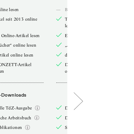
line lesen
—
Bücher online lesen
el seit 2013 online
TdZ-Artikel seit 2013 online
lesen
 Online-Artikel lesen
Exklusive Online-Artikel lesen
ücher“ online lesen
„Arbeitsbücher“ online lesen
tikel online lesen
double-Artikel online lesen
ONZETT-Artikel
IXYPSILONZETT-Artikel
sen
online lesen
-Downloads
PDF-Downloads
elle TdZ-Ausgabe
Die aktuelle TdZ-Ausgabe
iche Arbeitsbuch
Das jährliche Arbeitsbuch
blikationen
Sonderpublikationen