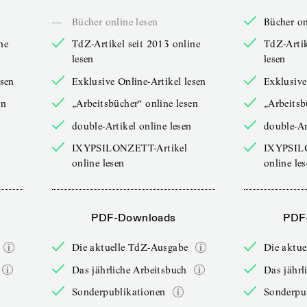
—
Bücher online lesen
Bücher on
ne
TdZ-Artikel seit 2013 online
TdZ-Artik
lesen
lesen
esen
Exklusive Online-Artikel lesen
Exklusive
en
„Arbeitsbücher“ online lesen
„Arbeitsb
double-Artikel online lesen
double-Ar
IXYPSILONZETT-Artikel
IXYPSIL
online lesen
online le
PDF-Downloads
PDF
Die aktuelle TdZ-Ausgabe
Die aktu
Das jährliche Arbeitsbuch
Das jährl
Sonderpublikationen
Sonderpu