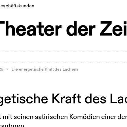
eschäftskunden
26
>
Die energetische Kraft des Lachens
getische Kraft des L
 mit seinen satirischen Komödien einer de
rautoren