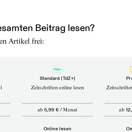
cke schreibt Jacobs mit Ko-Autoren. „Ich schreibe s
samten Beitrag lesen?
n Artikel frei:
TDZ+
Standard (TdZ+)
Pr
l
Zeitschriften online lesen
Zeitschrift
ab
5,99 €
/
Monat
ab
12
Online lesen
On