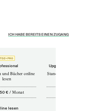
ehr gerne...
ICH HABE BEREITS EINEN ZUGANG
TDZ+ PRO
TDZ+
ofessional
Upgrade für Printabonnenten
en und Bücher online
Standard (TdZ+) – Zeitschriften
lesen
online lesen
,50 €
/
Monat
10,00 €
/
12 Monate
line lesen
Online lesen