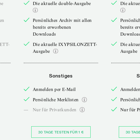
be
Die aktuelle double-Ausgabe
Die aktue
len
Persönliches Archiv mit allen
Persönlic
bereits erworbenen
bereits e
Downloads
Downloa
ZETT-
Die aktuelle IXYPSILONZETT-
Die aktu
Ausgabe
Ausgabe
Sonstiges
S
Anmelden per E-Mail
Anmelden
Persönliche Merklisten
Persönlic
—
Nur für Privatkunden
Nur für P
30 TAGE TESTEN FÜR 1 €
30 TAG