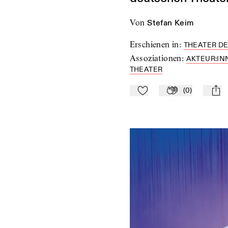
von
Stefan Keim
Erschienen in
:
THEATER DE
Assoziationen
:
AKTEUR:IN
THEATER
(
0
)
Zu Mein-TdZ hinzufügen
Applaudieren
mail