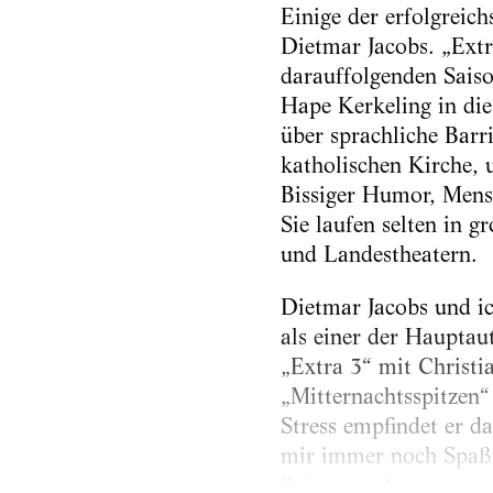
Einige der erfolgrei
Dietmar Jacobs. „Extr
darauffolgenden Sais
Hape Kerkeling in die 
über sprachliche Barr
katholischen Kirche, 
Bissiger Humor, Mensc
Sie laufen selten in g
und Landestheatern.
Dietmar Jacobs und ic
als einer der Hauptau
„Extra 3“ mit Christi
„Mitternachtsspitzen“
Stress empfindet er da
mir immer noch Spaß m
Belastung.“