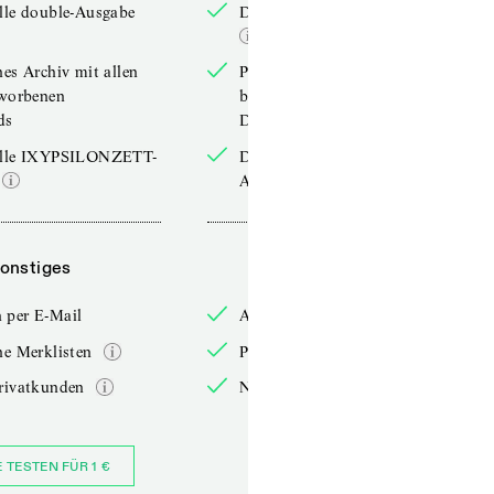
lle double-Ausgabe
Die aktuelle double-Ausgabe
hes Archiv mit allen
Persönliches Archiv mit allen
rworbenen
bereits erworbenen
ds
Downloads
elle IXYPSILONZETT-
Die aktuelle IXYPSILONZETT-
Ausgabe
onstiges
Sonstiges
 per E-Mail
Anmelden per E-Mail
he Merklisten
Persönliche Merklisten
rivatkunden
Nur für Privatkunden
E TESTEN FÜR 1 €
JETZT BESTELLEN