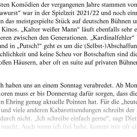
chsten Komödien der vergangenen Jahre stammen vo
awurst“ war in der Spielzeit 2021/22 und noch ein
on das meistgespielte Stück auf deutschen Bühnen
Kinos. „Kalter weißer Mann“ läuft ebenfalls sehr er
ieren zwischen den Generationen. „Kardinalfehler“ b
und in „Putsch!“ geht es um die (Selbst-)Abschaffu
hlichkeit und keine Scheu vor Botschaften sind die
roßen Häusern, aber oft en suite auf privaten Bühne
h haben uns an einem Sonntag verabredet. Ab Mont
toren muss er bis Donnerstag dafür sorgen, dass d
an Ehring genug aktuelle Pointen hat. Für die „heut
 und viele anderen Kabarettsendungen schreibt der 5
durch nicht. „Ich schreibe einfach gerne“, sagt Die
acht. Auch wenn ich frei habe, kommt mir oft ein