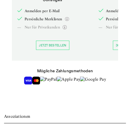
Anmelden per E-Mail
Anmelden per 
Persönliche Merklisten
Persönliche Me
—
Nur für Privatkunden
—
Nur für Priva
JETZT BESTELLEN
30 TAGE 
Mögliche Zahlungsmethoden
Assoziationen