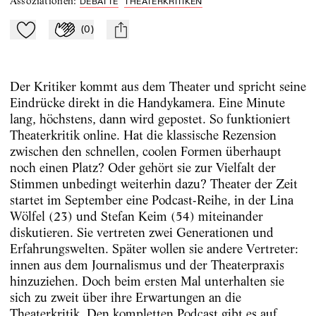
Assoziationen
:
DEBATTE
THEATERKRITIKEN
(
0
)
Zu Mein-TdZ hinzufügen
Applaudieren
mail
Der Kritiker kommt aus dem Theater und spricht seine
Eindrücke direkt in die Handykamera. Eine Minute
lang, höchstens, dann wird gepostet. So funktioniert
Theaterkritik online. Hat die klassische Rezension
zwischen den schnellen, coolen Formen überhaupt
noch einen Platz? Oder gehört sie zur Vielfalt der
Stimmen unbedingt weiterhin dazu? Theater der Zeit
startet im September eine Podcast-Reihe, in der Lina
Wölfel (23) und Stefan Keim (54) miteinander
diskutieren. Sie vertreten zwei Generationen und
Erfahrungswelten. Später wollen sie andere Vertreter:
innen aus dem Journalismus und der Theaterpraxis
hinzuziehen. Doch beim ersten Mal unterhalten sie
sich zu zweit über ihre Erwartungen an die
Theaterkritik. Den kompletten Podcast gibt es auf