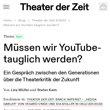
War
Home
>
Shop
>
Theater der Zeit 9/2022
>
Müssen wir YouTube-tauglich werden?
Thema
TDZ+
Müssen wir YouTube-
tauglich werden?
Ein Gespräch zwischen den Generationen
über die Theaterkritik der Zukunft
von
und
Lina Wölfel
Stefan Keim
Erschienen in
:
THEATER DER ZEIT: BRACK IMPERIET – „HEDDA
GABLER“ VON VEGARD VINGE UND IDA MÜLLER IN OSLO (09/2022)