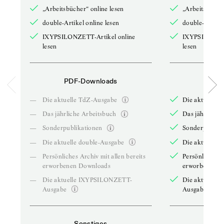
„Arbeitsbücher“ online lesen
„Arbeitsbücher
double-Artikel online lesen
double-Artikel
IXYPSILONZETT-Artikel online
IXYPSILONZET
lesen
lesen
PDF-Downloads
PDF-
—
Die aktuelle TdZ-Ausgabe
Die aktuelle 
—
Das jährliche Arbeitsbuch
Das jährliche 
—
Sonderpublikationen
Sonderpublika
—
Die aktuelle double-Ausgabe
Die aktuelle 
—
Persönliches Archiv mit allen bereits
Persönliches A
erworbenen Downloads
erworbenen D
—
Die aktuelle IXYPSILONZETT-
Die aktuelle
Ausgabe
Ausgabe
Sonstiges
So