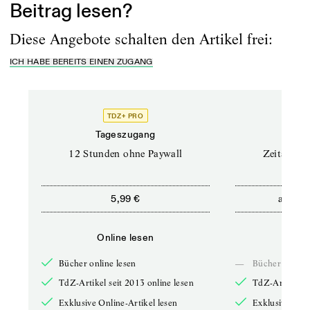
Beitrag lesen?
Diese Angebote schalten den Artikel frei:
ICH HABE BEREITS EINEN ZUGANG
TDZ+ PRO
Tageszugang
Stand
12 Stunden ohne Paywall
Zeitschrif
ab
5,99 €
5,9
Online lesen
Onli
Bücher online lesen
—
Bücher online 
TdZ-Artikel seit 2013 online lesen
TdZ-Artikel se
Exklusive Online-Artikel lesen
Exklusive Onli