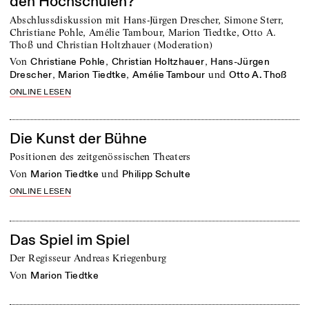
den Hochschulen?
Abschlussdiskussion mit Hans-Jürgen Drescher, Simone Sterr,
Christiane Pohle, Amélie Tambour, Marion Tiedtke, Otto A.
Thoß und Christian Holtzhauer (Moderation)
von
,
,
Christiane Pohle
Christian Holtzhauer
Hans-Jürgen
,
,
und
Drescher
Marion Tiedtke
Amélie Tambour
Otto A. Thoß
ONLINE LESEN
Die Kunst der Bühne
Positionen des zeitgenössischen Theaters
von
und
Marion Tiedtke
Philipp Schulte
ONLINE LESEN
Das Spiel im Spiel
Der Regisseur Andreas Kriegenburg
von
Marion Tiedtke