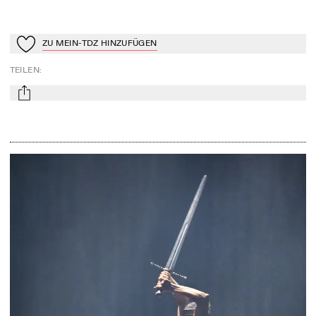
ZU MEIN-TDZ HINZUFÜGEN
Zu Mein-TdZ hinzufügen
TEILEN
:
mail