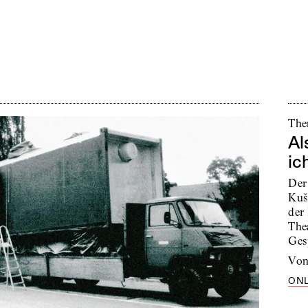
Th
Al
ic
Der
Kuš
der
Thea
Ges
vo
ONL