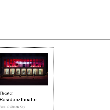
Theater
Residenztheater
Foto
:
© Simon Koy