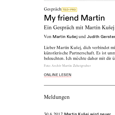
Gespräch
TDZ+ PRO
My friend Martin
Ein Gespräch mit Martin Kušej
von
Martin Kušej
und
Judith Gerste
Lieber Martin Kušej, dich verbindet mi
künstlerische Partnerschaft. Es ist un
beleuchten. Ich möchte daher mit dir 
Foto
:
Archiv Martin Zehetgruber
ONLINE LESEN
Meldungen
30.6.2017
Martin Kušej wird neuer