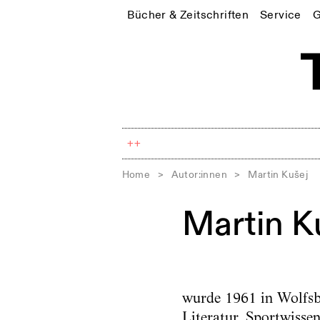
Bücher & Zeitschriften
Service
G
++
Home
>
Autor:innen
>
Martin Kušej
Martin K
wurde 1961 in Wolfsb
Literatur, Sportwissen