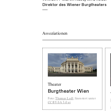
Direktor des Wiener Burgtheaters
Assoziationen
Theater
Burgtheater Wien
Foto
:
Thomas Ledl
, lizensiert unter
CC BY-SA 3.0 at