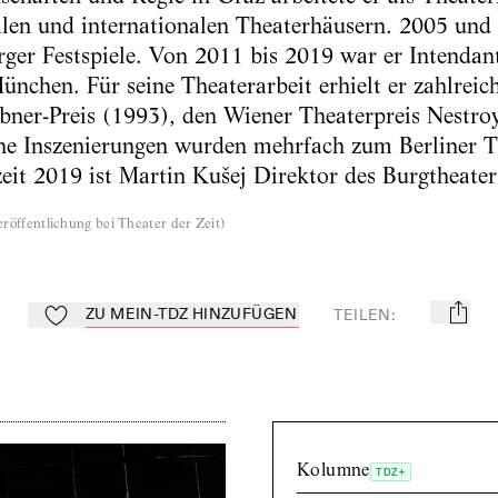
en und internationalen Theaterhäusern. 2005 und 2
rger Festspiele. Von 2011 bis 2019 war er Intendan
München. Für seine Theaterarbeit erhielt er zahlrei
bner-Preis (1993), den Wiener Theaterpreis Nestro
ne Inszenierungen wurden mehrfach zum Berliner T
lzeit 2019 ist Martin Kušej Direktor des Burgtheate
röffentlichung bei Theater der Zeit
)
ZU MEIN-TDZ HINZUFÜGEN
TEILEN
:
mail
Zu Mein-TdZ hinzufügen
Kolumne
TDZ+