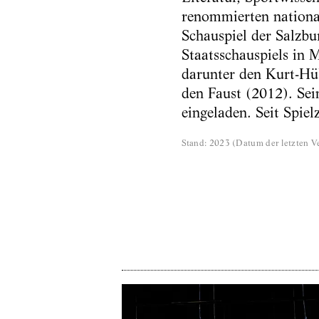
renommierten national
Schauspiel der Salzbu
Staatsschauspiels in 
darunter den Kurt-Hü
den Faust (2012). Sei
eingeladen. Seit Spie
Stand
:
2023
(
Datum der letzten Ve