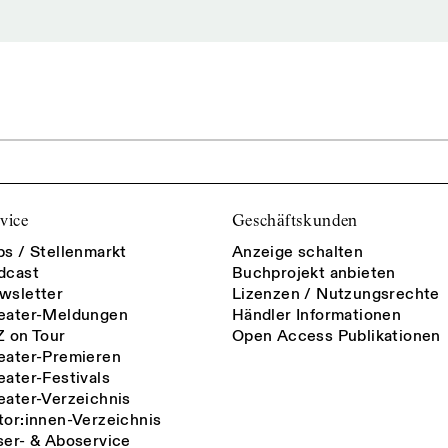
vice
Geschäftskunden
bs / Stellenmarkt
Anzeige schalten
dcast
Buchprojekt anbieten
wsletter
Lizenzen / Nutzungsrechte
eater-Meldungen
Händler Informationen
Z on Tour
Open Access Publikationen
eater-Premieren
eater-Festivals
eater-Verzeichnis
tor:innen-Verzeichnis
ser- & Aboservice