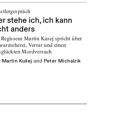
stlergespräch
er stehe ich, ich kann
cht anders
 Regisseur Martin Kusej spricht über
warzseherei, Verrat und einen
sglückten Mordversuch
n
Martin Kušej
und
Peter Michalzik