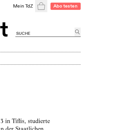
Warenkorb
Mein TdZ
Abo testen
 in Tiflis, studierte
n der Staatlichen