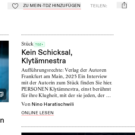
ZU MEIN-TDZ HINZUFÜGEN
TEILEN
:
mail
Zu Mein-TdZ hinzufügen
Stück
TDZ+
Kein Schicksal,
Klytämnestra
Aufführungsrechte: Verlag der Autoren
Frankfurt am Main, 2025 Ein Interview
mit der Autorin zum Stück finden Sie hier.
PERSONEN Klytämnestra, einst berühmt
für ihre Klugheit, mit der sie jeden, der …
von
Nino Haratischwili
ONLINE LESEN
en