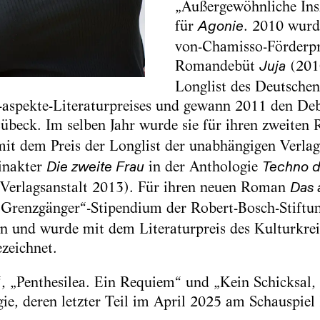
„Außergewöhnliche Ins
für
. 2010 wurd
Agonie
von-Chamisso-Förderpre
Romandebüt
(201
Juja
Longlist des Deutschen
-aspekte-Literaturpreises und gewann 2011 den Deb
beck. Im selben Jahr wurde sie für ihren zweite
t dem Preis der Longlist der unabhängigen Verlag
Einakter
in der Anthologie
Die zweite Frau
Techno d
 Verlagsanstalt 2013). Für ihren neuen Roman
Das 
 „Grenzgänger“-Stipendium der Robert-Bosch-Stiftu
 und wurde mit dem Literaturpreis des Kulturkrei
zeichnet.
 „Penthesilea. Ein Requiem“ und „Kein Schicksal,
gie, deren letzter Teil im April 2025 am Schauspiel