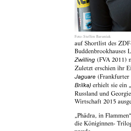
Foto
:
Steffen Baraniak
auf Shortlist des ZDF
Buddenbrookhauses Lü
(FVA 2011) mi
Zwilling
Zuletzt erschien ihr 
(Frankfurter
Jaguare
erhielt sie ein
Brilka)
Russland und Georgien
Wirtschaft 2015 ausge
„Phädra, in Flammen“,
die Königinnen- Trilo