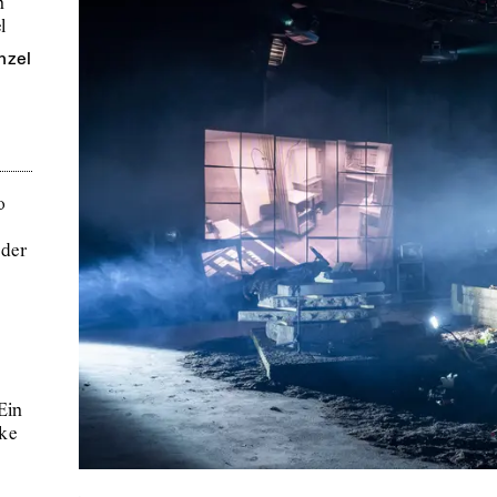
n
l
nzel
Ein
ike