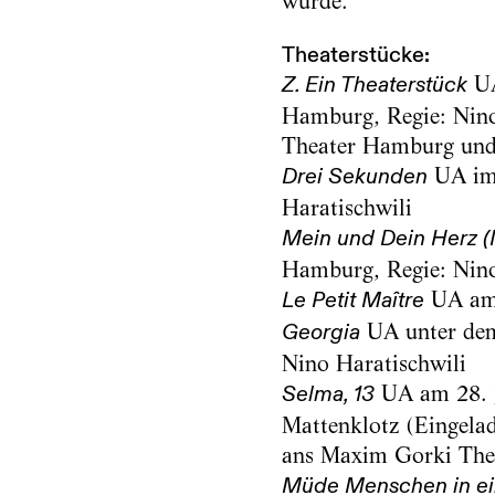
wurde.
Theaterstücke:
UA
Z. Ein Theaterstück
Hamburg, Regie: Nino
Theater Hamburg und
UA im 
Drei Sekunden
Haratischwili
Mein und Dein Herz (
Hamburg, Regie: Nino
UA am 1
Le Petit Maître
UA unter dem
Georgia
Nino Haratischwili
UA am 28. J
Selma, 13
Mattenklotz (Eingela
ans Maxim Gorki Theat
Müde Menschen in e