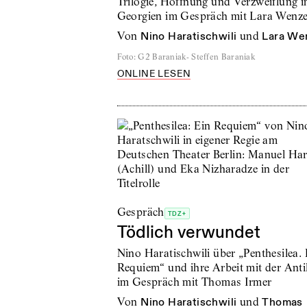
Trilogie, Hoffnung und Verzweiflung i
Georgien im Gespräch mit Lara Wenze
von
Nino Haratischwili
und
Lara We
Foto
:
G2 Baraniak- Steffen Baraniak
ONLINE LESEN
Gespräch
TDZ+
Tödlich verwundet
Nino Haratischwili über „Penthesilea. 
Requiem“ und ihre Arbeit mit der Ant
im Gespräch mit Thomas Irmer
von
Nino Haratischwili
und
Thomas