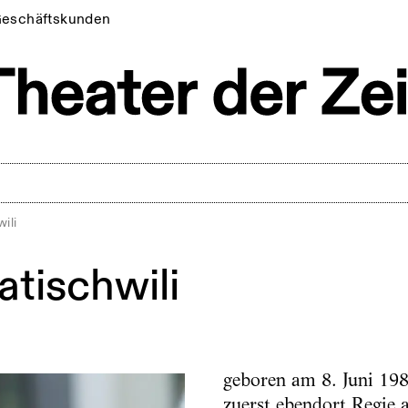
eschäftskunden
ili
atischwili
geboren am 8. Juni 1983
zuerst ebendort Regie a