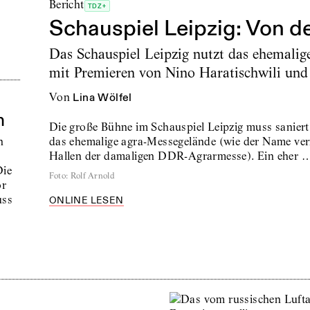
Bericht
TDZ+
Schauspiel Leipzig: Von de
Das Schauspiel Leipzig nutzt das ehemalige
mit Premieren von Nino Haratischwili und
von
Lina Wölfel
m
Die große Bühne im Schauspiel Leipzig muss saniert
das ehemalige agra-Messegelände (wie der Name verm
n
Hallen der damaligen DDR-Agrarmesse). Ein eher 
Die
Foto
:
Rolf Arnold
or
uss
ONLINE LESEN