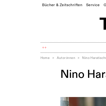
Bücher & Zeitschriften
Service
G
++
Home
>
Autor:innen
>
Nino Haratischw
Nino Har