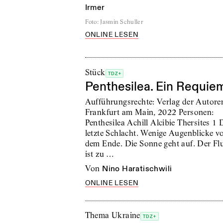
Irmer
Foto
:
Jasmin Schuller
ONLINE LESEN
Stück
TDZ+
Penthesilea. Ein Requie
Aufführungsrechte: Verlag der Autore
Frankfurt am Main, 2022 Personen:
Penthesilea Achill Alcibie Thersites 1 
letzte Schlacht. Wenige Augenblicke v
dem Ende. Die Sonne geht auf. Der Fl
ist zu …
von
Nino Haratischwili
ONLINE LESEN
Thema Ukraine
TDZ+