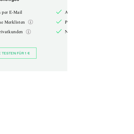
 per E-Mail
Anmelden per E-Mail
he Merklisten
Persönliche Merklisten
rivatkunden
Nur für Privatkunden
E TESTEN FÜR 1 €
JETZT BESTELLEN