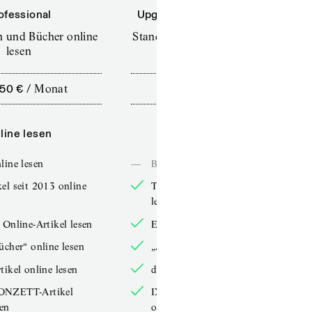
ofessional
Upgrade für Printabonnenten
en und Bücher online
Standard (TdZ+) – Zeitschriften
lesen
online lesen
,50 €
/
Monat
10,00 €
/
12 Monate
line lesen
Online lesen
line lesen
—
Bücher online lesen
el seit 2013 online
TdZ-Artikel seit 2013 online
lesen
 Online-Artikel lesen
Exklusive Online-Artikel lesen
ücher“ online lesen
„Arbeitsbücher“ online lesen
tikel online lesen
double-Artikel online lesen
ONZETT-Artikel
IXYPSILONZETT-Artikel
sen
online lesen