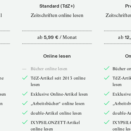
Standard (TdZ+)
Pr
l
Zeitschriften online lesen
Zeitschrift
ab
5,99 €
/
Monat
ab
12
Online lesen
On
—
Bücher online lesen
Bücher on
ne
TdZ-Artikel seit 2013 online
TdZ-Artik
lesen
lesen
esen
Exklusive Online-Artikel lesen
Exklusive
en
„Arbeitsbücher“ online lesen
„Arbeitsb
double-Artikel online lesen
double-Ar
IXYPSILONZETT-Artikel
IXYPSIL
online lesen
online le