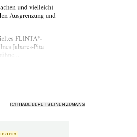
chen und vielleicht
ialen Ausgrenzung und
pieltes FLINTA*-
nes Jabares-Pita
bühne...
ICH HABE BEREITS EINEN ZUGANG
TDZ+ PRO
TDZ+