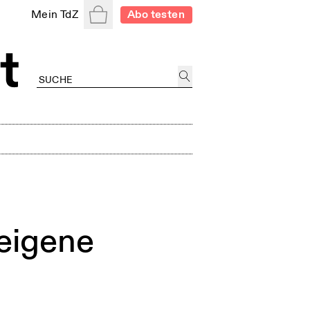
Warenkorb
Mein TdZ
Abo testen
 eigene