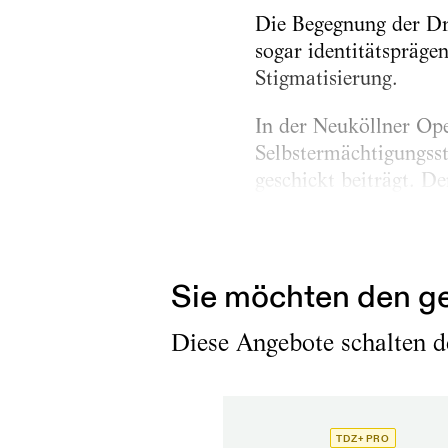
Die Begegnung der Dr
sogar identitätspräge
Stigmatisierung.
In der Neuköllner Ope
Selbstermächtigungss
geschickt beiträgt. D
Erschienen am
24.10.202
Sie möchten den ge
Diese Angebote schalten de
TDZ+ PRO