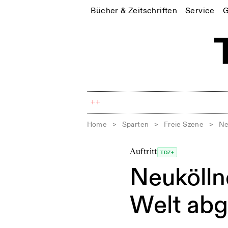
Bücher & Zeitschriften
Service
G
++
Home
>
Sparten
>
Freie Szene
>
Ne
Auftritt
TDZ+
Neuköllne
Welt ab