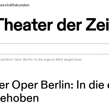
eschäftskunden
uköllner Oper Berlin: In die eigene Welt abgehoben
r Oper Berlin: In die
gehoben