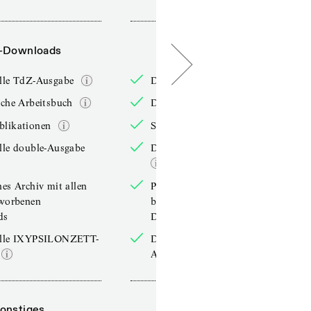
-Downloads
PDF-Downloads
elle TdZ-Ausgabe
Die aktuelle TdZ-Ausgabe
iche Arbeitsbuch
Das jährliche Arbeitsbuch
blikationen
Sonderpublikationen
lle double-Ausgabe
Die aktuelle double-Ausgabe
hes Archiv mit allen
Persönliches Archiv mit allen
rworbenen
bereits erworbenen
ds
Downloads
elle IXYPSILONZETT-
Die aktuelle IXYPSILONZETT-
Ausgabe
onstiges
Sonstiges