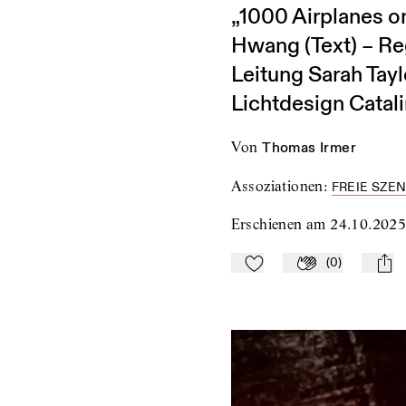
„1000 Airplanes o
Hwang (Text) – Re
Leitung Sarah Tayl
Lichtdesign Catal
von
Thomas Irmer
Assoziationen
:
FREIE SZE
Erschienen am
24.10.202
(
0
)
Zu Mein-TdZ hinzufügen
Applaudieren
mail