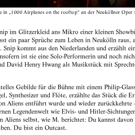
 in „1000 Airplanes on the rooftop“ an der Neuköllner Oper
nip im Glitzerkleid ans Mikro einer kleinen Showb
sst ein paar Sprüche zum Leben in Neukölln raus, a
. Snip kommt aus den Niederlanden und erzählt ein
nsofern ist sie eine Solo-Performerin und noch nich
 und David Henry Hwang als Musikstück mit Sprecht
elles Gebilde für die Bühne mit einem Philip-Glass
l, Synthesizer und Flöte, erzählte das Stück die E
n Aliens entführt wurde und wieder zurückkehrte 
nen Legendenwelt wie Elvis- und Hitler-Sichtungen
Aliens selbst, wie M. berichtet: Du kannst davon 
ben. Du bist ein Outcast.