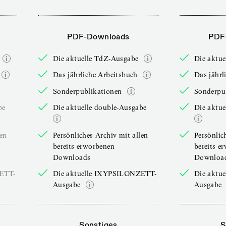
PDF-Downloads
PDF
Die aktuelle TdZ-Ausgabe
Die aktu
Das jährliche Arbeitsbuch
Das jährl
Sonderpublikationen
Sonderpu
be
Die aktuelle double-Ausgabe
Die aktue
len
Persönliches Archiv mit allen
Persönlic
bereits erworbenen
bereits e
Downloads
Downloa
ZETT-
Die aktuelle IXYPSILONZETT-
Die aktu
Ausgabe
Ausgabe
Sonstiges
S