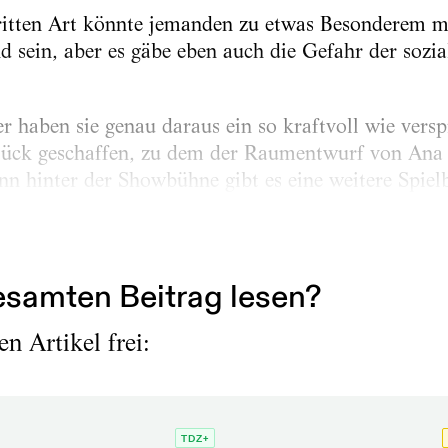
itten Art könnte jemanden zu etwas Besonderem ma
nd sein, aber es gäbe eben auch die Gefahr der soz
r haben sie genau daraus ein so kraftvoll wie vers
tück geschaffen, zu dem der Raumentwurf von Ana I
enn hinter der Showbühne gibt es eine weitere Spiel
5
samten Beitrag lesen?
n Artikel frei:
TDZ+