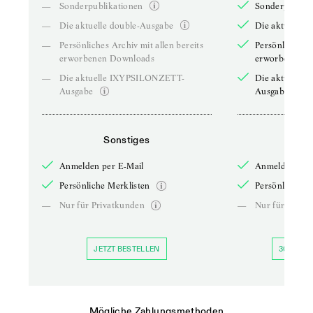
—
Sonderpublikationen
Sonderpublika
—
Die aktuelle double-Ausgabe
Die aktuelle 
—
Persönliches Archiv mit allen bereits
Persönliches A
erworbenen Downloads
erworbenen D
—
Die aktuelle IXYPSILONZETT-
Die aktuelle
Ausgabe
Ausgabe
Sonstiges
So
Anmelden per E-Mail
Anmelden per 
Persönliche Merklisten
Persönliche Me
—
Nur für Privatkunden
—
Nur für Priva
JETZT BESTELLEN
30 TAGE 
Mögliche Zahlungsmethoden