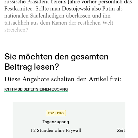
russische Präsident bereits Jahre vorher persönlich das
Festkomitee. Sollte man Dostojewski also Putin als
nationalen Säulenheiligen überlassen und ihn
tatsächlich aus dem Kanon der restlichen Welt
streichen?
Die Vielstimmigkeit, die...
Sie möchten den gesamten
Beitrag lesen?
Diese Angebote schalten den Artikel frei:
ICH HABE BEREITS EINEN ZUGANG
TDZ+ PRO
Tageszugang
Stand
12 Stunden ohne Paywall
Zeitschrif