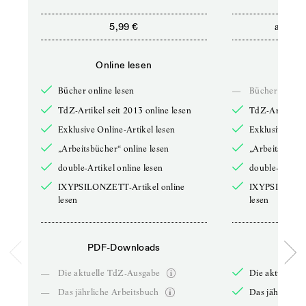
ab
5,99 €
5,9
Online lesen
Onli
Bücher online lesen
—
Bücher online 
TdZ-Artikel seit 2013 online lesen
TdZ-Artikel se
Exklusive Online-Artikel lesen
Exklusive Onli
„Arbeitsbücher“ online lesen
„Arbeitsbücher
double-Artikel online lesen
double-Artikel
IXYPSILONZETT-Artikel online
IXYPSILONZET
lesen
lesen
PDF-Downloads
PDF-
—
Die aktuelle TdZ-Ausgabe
Die aktuelle 
—
Das jährliche Arbeitsbuch
Das jährliche 