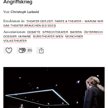
Angriffskrieg
von
Christoph Leibold
Erschienen in
:
THEATER DER ZEIT: TARIFE & THEATER – WARUM WIR
DAS THEATER BRAUCHEN (02/2023)
Assoziationen
:
DEBATTE
SPRECHTHEATER
BAYERN
ÖSTERREICH
DOSSIER: UKRAINE
BURGTHEATER WIEN
MÜNCHNER
VOLKSTHEATER
(
0
)
Zu Mein-TdZ hinzufügen
Applaudieren
mail