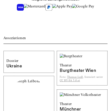
Assoziationen
Dossier
Theater
Ukraine
Burgtheater Wien
Foto
:
Thomas Ledl
, lizensiert unter
CC BY-SA 3.0 at
Theater
Münchner