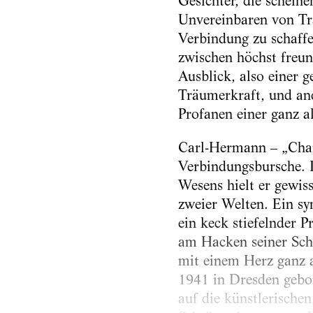
Gesichter, die schein
Unvereinbaren von Tr
Verbindung zu schaffe
zwischen höchst freun
Ausblick, also einer 
Träumerkraft, und and
Profanen einer ganz al
Carl-Hermann – „Char
Verbindungsbursche. 
Wesens hielt er gewi
zweier Welten. Ein sy
ein keck stiefelnder P
am Hacken seiner Sch
mit einem Herz ganz a
1941 in Dresden gebor
auf die künstlerische