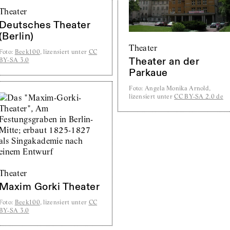
Theater
Deutsches Theater
(Berlin)
Theater
Foto
:
Beek100
, lizensiert unter
CC
Theater an der
BY-SA 3.0
Parkaue
Foto
:
Angela Monika Arnold,
lizensiert unter
CC BY-SA 2.0 de
Theater
Maxim Gorki Theater
Foto
:
Beek100
, lizensiert unter
CC
BY-SA 3.0