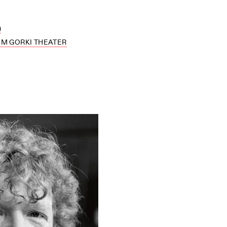
)
M GORKI THEATER