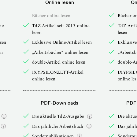
Online lesen
On
—
Bücher online lesen
Bücher on
ne
TdZ-Artikel seit 2013 online
TdZ-Artik
lesen
lesen
esen
Exklusive Online-Artikel lesen
Exklusive
en
„Arbeitsbücher“ online lesen
„Arbeitsb
double-Artikel online lesen
double-Ar
IXYPSILONZETT-Artikel
IXYPSIL
online lesen
online le
PDF-Downloads
PDF
Die aktuelle TdZ-Ausgabe
Die aktu
Das jährliche Arbeitsbuch
Das jährl
Sonderpublikationen
Sonderpu