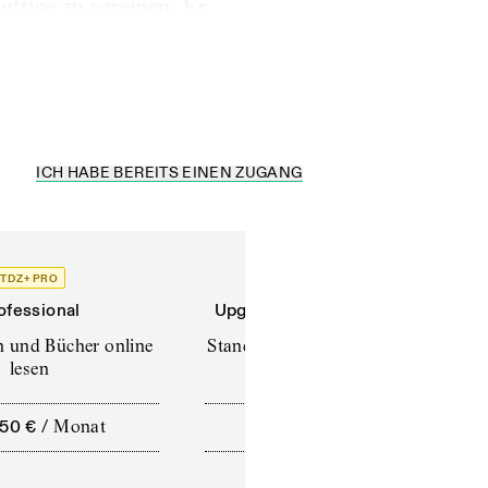
ftige zu vereinen. Er
on uns, sagten alle,
ICH HABE BEREITS EINEN ZUGANG
TDZ+ PRO
TDZ+
ofessional
Upgrade für Printabonnenten
en und Bücher online
Standard (TdZ+) – Zeitschriften
lesen
online lesen
,50 €
/
Monat
10,00 €
/
12 Monate