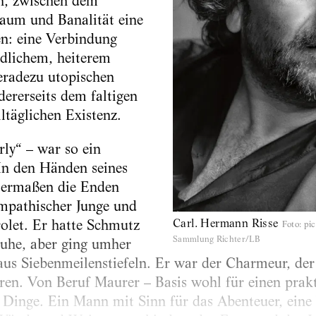
en, zwischen dem
aum und Banalität eine
n: eine Verbindung
dlichem, heiterem
geradezu utopischen
ererseits dem faltigen
ltäglichen Existenz.
ly“ – war so ein
In den Händen seines
ssermaßen die Enden
mpathischer Junge und
Carl. Hermann Risse
rolet. Er hatte Schmutz
Foto
:
pic
Sammlung Richter/LB
uhe, aber ging umher
us Siebenmeilenstiefeln. Er war der Charmeur, der 
en. Von Beruf Maurer – Basis wohl für einen prakt
n Dinge. Ein Mann mit Sinn für das Abenteuer, ein