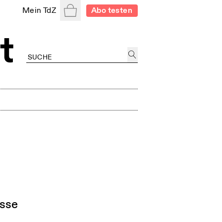
Warenkorb
Mein TdZ
Abo testen
isse