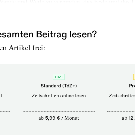
Wände und Weite zu verbinden, das Feste und das Lu
, und sein ganzes Wesen sagte dazu: klasse. Einer v
samten Beitrag lesen?
n Artikel frei:
TDZ+
Standard (TdZ+)
Pr
l
Zeitschriften online lesen
Zeitschrift
ab
5,99 €
/
Monat
ab
12