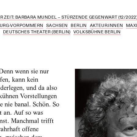
R ZEIT: BARBARA MUNDEL – STÜRZENDE GEGENWART (12/2022
URG-VORPOMMERN
SACHSEN
BERLIN
AKTEUR:INNEN
MAXI
E
DEUTSCHES THEATER (BERLIN)
VOLKSBÜHNE BERLIN
 Denn wenn sie nur
fen, kann kein
derlegen, und da also
 kühnen Vorstellungen
e nie banal. Schön. So
t an. Auf so was
nst. Manchmal trifft
ahrhaft offene