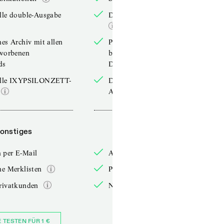
lle double-Ausgabe
Die aktuelle double-Ausgabe
hes Archiv mit allen
Persönliches Archiv mit allen
rworbenen
bereits erworbenen
ds
Downloads
elle IXYPSILONZETT-
Die aktuelle IXYPSILONZETT-
Ausgabe
onstiges
Sonstiges
 per E-Mail
Anmelden per E-Mail
he Merklisten
Persönliche Merklisten
rivatkunden
Nur für Privatkunden
E TESTEN FÜR 1 €
JETZT BESTELLEN