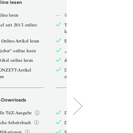
line lesen
Online lesen
line lesen
—
Bücher online lesen
el seit 2013 online
TdZ-Artikel seit 2013 online
lesen
 Online-Artikel lesen
Exklusive Online-Artikel lesen
ücher“ online lesen
„Arbeitsbücher“ online lesen
tikel online lesen
double-Artikel online lesen
ONZETT-Artikel
IXYPSILONZETT-Artikel
sen
online lesen
-Downloads
PDF-Downloads
elle TdZ-Ausgabe
Die aktuelle TdZ-Ausgabe
iche Arbeitsbuch
Das jährliche Arbeitsbuch
blikationen
Sonderpublikationen