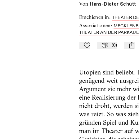
von
Hans-Dieter Schütt
Erschienen in
:
THEATER DE
Assoziationen
:
MECKLENB
THEATER AN DER PARKAU
(
0
)
Zu Mein-TdZ hinzufügen
Applaudieren
mail
Utopien sind beliebt.
genügend weit ausgrei
Argument sie mehr wi
eine Realisierung der
nicht droht, werden si
was reizt. So was zieh
gründen Spiel und Ku
man im Theater auf w