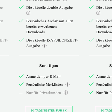
be
Die aktuelle double-Ausgabe
Die aktue
len
Persönliches Archiv mit allen
Persönlic
bereits erworbenen
bereits e
Downloads
Downloa
ZETT-
Die aktuelle IXYPSILONZETT-
Die aktu
Ausgabe
Ausgabe
Sonstiges
S
Anmelden per E-Mail
Anmelden
Persönliche Merklisten
Persönlic
—
Nur für Privatkunden
Nur für P
30 TAGE TESTEN FÜR 1 €
30 TAG