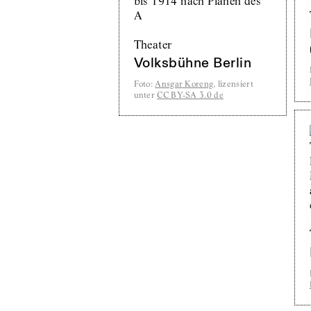
Theater
Volksbühne Berlin
Foto
:
Ansgar Koreng
, lizensiert
unter
CC BY-SA 3.0 de