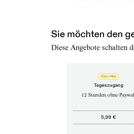
Schräge einzusetzen, 
war gleichsam Arbeiter
die...
Sie möchten den ge
Diese Angebote schalten de
TDZ+ PRO
Tageszugang
12 Stunden ohne Paywal
5,99 €