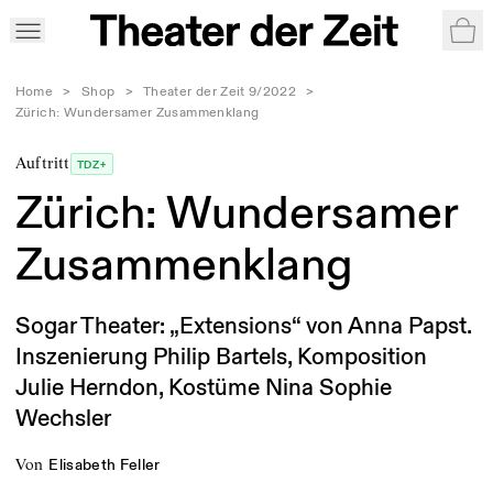
War
Home
>
Shop
>
Theater der Zeit 9/2022
>
Zürich: Wundersamer Zusammenklang
Auftritt
TDZ+
Zürich: Wundersamer
Zusammenklang
Sogar Theater: „Extensions“ von Anna Papst.
Inszenierung Philip Bartels, Komposition
Julie Herndon, Kostüme Nina Sophie
Wechsler
von
Elisabeth Feller