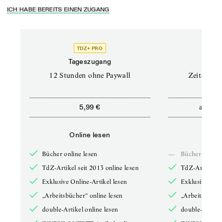
ICH HABE BEREITS EINEN ZUGANG
TDZ+ PRO
Tageszugang
Stand
12 Stunden ohne Paywall
Zeitschrif
ab
5,99 €
5,9
Online lesen
Onli
Bücher online lesen
—
Bücher online 
TdZ-Artikel seit 2013 online lesen
TdZ-Artikel se
Exklusive Online-Artikel lesen
Exklusive Onli
„Arbeitsbücher“ online lesen
„Arbeitsbücher
double-Artikel online lesen
double-Artikel