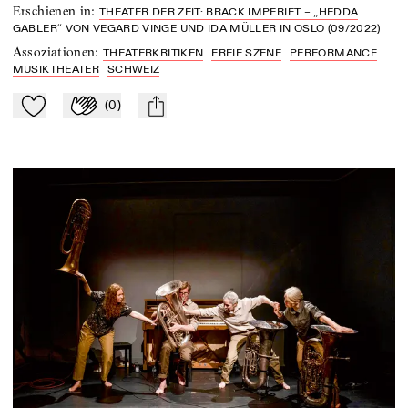
Erschienen in
:
THEATER DER ZEIT: BRACK IMPERIET – „HEDDA
GABLER“ VON VEGARD VINGE UND IDA MÜLLER IN OSLO (09/2022)
Assoziationen
:
THEATERKRITIKEN
FREIE SZENE
PERFORMANCE
MUSIKTHEATER
SCHWEIZ
(
0
)
Zu Mein-TdZ hinzufügen
Applaudieren
mail