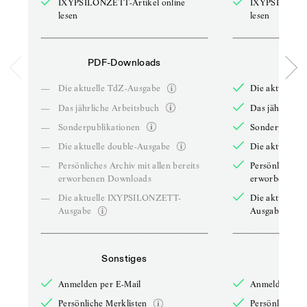
IXYPSILONZETT-Artikel online
IXYPSILONZET
lesen
lesen
PDF-Downloads
PDF-
—
Die aktuelle TdZ-Ausgabe
Die aktuelle 
—
Das jährliche Arbeitsbuch
Das jährliche 
—
Sonderpublikationen
Sonderpublika
—
Die aktuelle double-Ausgabe
Die aktuelle 
—
Persönliches Archiv mit allen bereits
Persönliches A
erworbenen Downloads
erworbenen D
—
Die aktuelle IXYPSILONZETT-
Die aktuelle
Ausgabe
Ausgabe
Sonstiges
So
Anmelden per E-Mail
Anmelden per 
Persönliche Merklisten
Persönliche Me