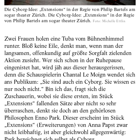
Die Cyborg-Idee: „Extensions“ in der Regie von Philip Bartels am
sogar theater Zürich.
Die Cyborg-Idee: „Extensions“ in der Regie
von Philip Bartels am sogar theater Zürich.
Foto
:
Michelle Ettlin
Zwei Frauen holen eine Tuba vom Bühnenhimmel
runter. Bloß keine Eile, denkt man, wenn man der
langsamen, offenkundig auf größte Sorgfalt zielenden
Aktion zusieht. Wer sich schon in der Ruhepause
eingenistet hat, wird jäh aus dieser herausgerissen,
denn die Schauspielerin Chantal Le Moign wendet sich
ans Publikum: „Sie sind auch ein Cyborg. Sie wissen es
nur noch nicht.“ Bin ich das, fragt sich die
Zuschauerin, wobei sie diese ersten, im Stück
„Extensions“ fallenden Sätze aber nicht so sehr
überraschen, denkt sie doch an den gehörlosen
Philosophen Enno Park. Dieser erscheint im Stück
„Extensions“ (Erweiterungen) von Anna Papst zwar
nicht leibhaftig, ist aber gleichwohl allgegenwärtig:
Park bezeichnet sich selbst als Cyborg.