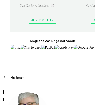
—
Nur für Privatkunden
—
Nur für Priva
JETZT BESTELLEN
30 TAGE 
Mögliche Zahlungsmethoden
Assoziationen