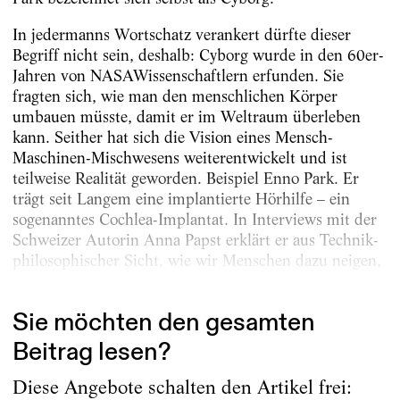
In jedermanns Wortschatz verankert dürfte dieser
Begriff nicht sein, deshalb: Cyborg wurde in den 60er-
Jahren von NASAWissenschaftlern erfunden. Sie
fragten sich, wie man den menschlichen Körper
umbauen müsste, damit er im Weltraum überleben
kann. Seither hat sich die Vision eines Mensch-
Maschinen-Mischwesens weiterentwickelt und ist
teilweise Realität geworden. Beispiel Enno Park. Er
trägt seit Langem eine implantierte Hörhilfe – ein
sogenanntes Cochlea-Implantat. In Interviews mit der
Schweizer Autorin Anna Papst erklärt er aus Technik-
philosophischer Sicht, wie wir Menschen dazu neigen,
uns eine Umwelt zu bauen, die für uns bequem ist....
Sie möchten den gesamten
Beitrag lesen?
Diese Angebote schalten den Artikel frei: