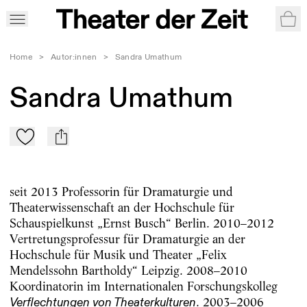
War
Home
>
Autor:innen
>
Sandra Umathum
Sandra Umathum
Zu Mein-TdZ hinzufügen
mail
seit 2013 Professorin für Dramaturgie und
Theaterwissenschaft an der Hochschule für
Schauspielkunst „Ernst Busch“ Berlin. 2010–2012
Vertretungsprofessur für Dramaturgie an der
Hochschule für Musik und Theater „Felix
Mendelssohn Bartholdy“ Leipzig. 2008–2010
Koordinatorin im Internationalen Forschungskolleg
. 2003–2006
Verflechtungen von Theaterkulturen