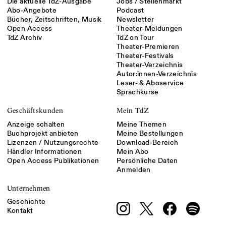
Die aktuelle TdZ-Ausgabe
Jobs / Stellenmarkt
Abo-Angebote
Podcast
Bücher, Zeitschriften, Musik
Newsletter
Open Access
Theater-Meldungen
TdZ Archiv
TdZ on Tour
Theater-Premieren
Theater-Festivals
Theater-Verzeichnis
Autor:innen-Verzeichnis
Leser- & Aboservice
Sprachkurse
Geschäftskunden
Mein TdZ
Anzeige schalten
Meine Themen
Buchprojekt anbieten
Meine Bestellungen
Lizenzen / Nutzungsrechte
Download-Bereich
Händler Informationen
Mein Abo
Open Access Publikationen
Persönliche Daten
Anmelden
Unternehmen
Geschichte
Kontakt