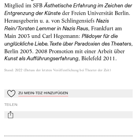
Mitglied im SFB
Ästhetische Erfahrung im Zeichen der
der Freien Universität Berlin.
Entgrenzung der Künste
Herausgeberin u. a. von Schlingensiefs
Nazis
, Frankfurt am
Rein/Torsten Lemmer in Nazis Raus
Main 2003 und Carl Hegemann:
Plädoyer für die
,
unglückliche Liebe. Texte über Paradoxien des Theaters
Berlin 2005. 2008 Promotion mit einer Arbeit über
, Bielefeld 2011.
Kunst als Aufführungserfahrung
Stand
:
2022
(
Datum der letzten Veröffentlichung bei Theater der Zeit
)
ZU MEIN-TDZ HINZUFÜGEN
Zu Mein-TdZ hinzufügen
TEILEN
:
mail