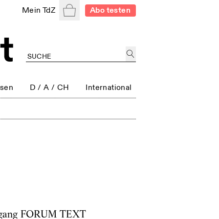
Warenkorb
Mein TdZ
Abo testen
ssen
D / A / CH
International
ehrgang FORUM TEXT