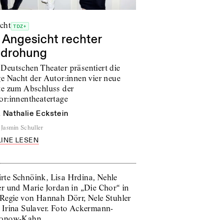
icht
TDZ+
 Angesicht rechter
drohung
Deutschen Theater präsentiert die
ge Nacht der Autor:innen vier neue
te zum Abschluss der
or:innentheatertage
n
Nathalie Eckstein
Jasmin Schuller
INE LESEN