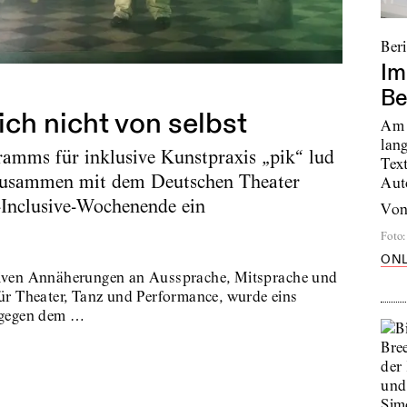
Ber
Im
Be
ich nicht von selbst
Am 
lan
amms für inklusive Kunstpraxis „pik“ lud
Tex
 zusammen mit dem Deutschen Theater
Aut
l-Inclusive-Wochenende ein
vo
Foto
:
ONL
rsiven Annäherungen an Aussprache, Mitsprache und
für Theater, Tanz und Performance, wurde eins
ntgegen dem …