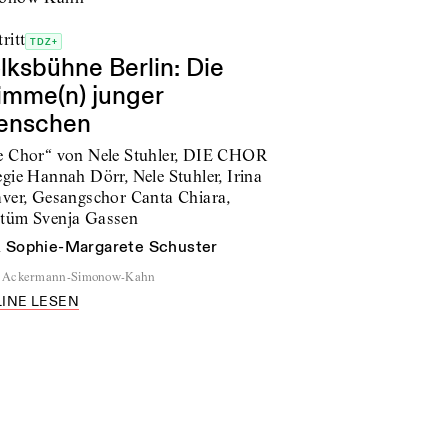
ritt
TDZ+
lksbühne Berlin: Die
imme(n) junger
enschen
e Chor“ von Nele Stuhler, DIE CHOR
egie Hannah Dörr, Nele Stuhler, Irina
aver, Gesangschor Canta Chiara,
tüm Svenja Gassen
n
Sophie-Margarete Schuster
Ackermann-Simonow-Kahn
INE LESEN