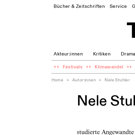
Bücher & Zeitschriften
Service
G
Akteur:innen
Kritiken
Drama
++
Festivals
++
Klimawandel
++
Home
>
Autor:innen
>
Nele Stuhler
Nele Stu
studierte Angewandt