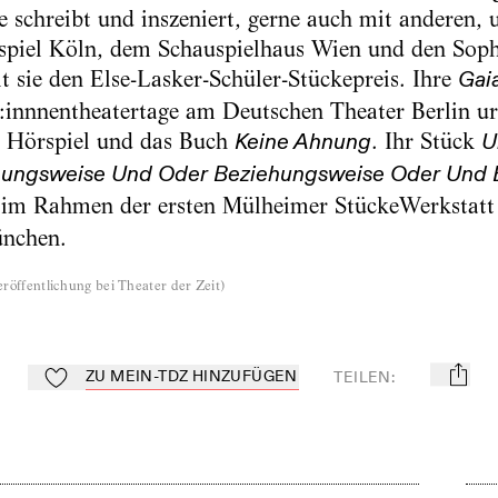
e schreibt und inszeniert, gerne auch mit anderen, 
spiel Köln, dem Schauspielhaus Wien und den Sophi
lt sie den Else-Lasker-Schüler-Stückepreis. Ihre
Gaia
innnentheatertage am Deutschen Theater Berlin ura
s Hörspiel und das Buch
. Ihr Stück
Keine Ahnung
U
ungsweise Und Oder Beziehungsweise Oder Und 
 im Rahmen der ersten Mülheimer StückeWerkstatt
ünchen.
röffentlichung bei Theater der Zeit
)
ZU MEIN-TDZ HINZUFÜGEN
TEILEN
:
mail
Zu Mein-TdZ hinzufügen