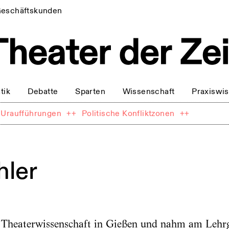
eschäftskunden
tik
Debatte
Sparten
Wissenschaft
Praxiswi
Uraufführungen
++
Politische Konfliktzonen
++
hler
e Theaterwissenschaft in Gießen und nahm am L