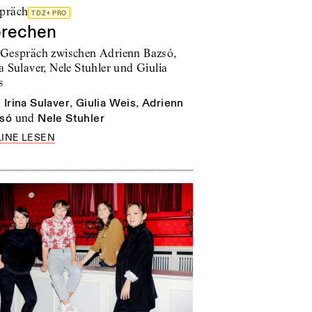
präch
TDZ+ PRO
rechen
 Gespräch zwischen Adrienn Bazsó,
a Sulaver, Nele Stuhler und Giulia
s
n
Irina Sulaver
,
Giulia Weis
,
Adrienn
só
und
Nele Stuhler
INE LESEN