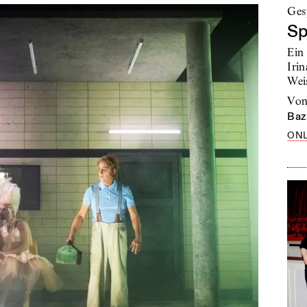
Ges
Sp
Ein
Irin
Wei
vo
Baz
ONL