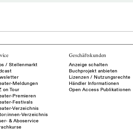
vice
Geschäftskunden
bs / Stellenmarkt
Anzeige schalten
dcast
Buchprojekt anbieten
wsletter
Lizenzen / Nutzungsrechte
eater-Meldungen
Händler Informationen
Z on Tour
Open Access Publikationen
eater-Premieren
eater-Festivals
eater-Verzeichnis
tor:innen-Verzeichnis
ser- & Aboservice
rachkurse