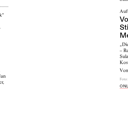
Auft
Vo
St
M
„Di
– R
Sul
Kos
&
vo
Jan
Foto
:
r,
ONL