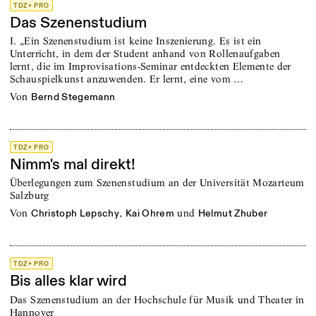
TDZ+ PRO
Das Szenenstudium
I. „Ein Szenenstudium ist keine Inszenierung. Es ist ein
Unterricht, in dem der Student anhand von Rollenaufgaben
lernt, die im Improvisations-Seminar entdeckten Elemente der
Schauspielkunst anzuwenden. Er lernt, eine vom …
von
Bernd Stegemann
TDZ+ PRO
Nimm's mal direkt!
Überlegungen zum Szenenstudium an der Universität Mozarteum
Salzburg
von
,
und
Christoph Lepschy
Kai Ohrem
Helmut Zhuber
TDZ+ PRO
Bis alles klar wird
Das Szenenstudium an der Hochschule für Musik und Theater in
Hannover