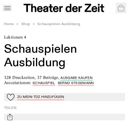
War
Home
>
Shop
>
Schauspielen Ausbildung
Lektionen 4
Schauspielen
Ausbildung
328 Druckseiten
,
37 Beiträge
,
AUSGABE KAUFEN
Assoziationen
:
SCHAUSPIEL
BERND STEGEMANN
ZU MEIN-TDZ HINZUFÜGEN
Zu Mein-TdZ hinzufügen
TEILEN
:
mail