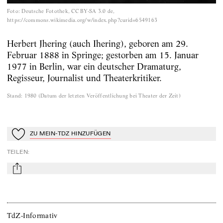
Foto
:
Deutsche Fotothek‎, CC BY-SA 3.0 de,
https://commons.wikimedia.org/w/index.php?curid=6549163
Herbert Jhering (auch Ihering), geboren am 29.
Februar 1888 in Springe; gestorben am 15. Januar
1977 in Berlin, war ein deutscher Dramaturg,
Regisseur, Journalist und Theaterkritiker.
Stand
:
1980
(
Datum der letzten Veröffentlichung bei Theater der Zeit
)
ZU MEIN-TDZ HINZUFÜGEN
Zu Mein-TdZ hinzufügen
TEILEN
:
mail
TdZ-Informativ