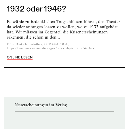
1932 oder 1946?
Es würde zu bedenklichen Trugschlüssen führen, das Theater
da wieder anfangen lassen zu wollen, wo es 1933 aufgehört
hat. Wir müssen im Gegenteil die Krisenerscheinungen
erkennen, die schon in den …
Foto
:
Deutsche Fotothek‎, CC BY-SA 3.0 de,
https://commons.wikimedia.org/w/index.php?curid=6549163
ONLINE LESEN
Neuerscheinungen im Verlag