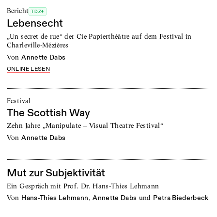
Bericht
TDZ+
Lebensecht
„Un secret de rue“ der Cie Papierthéâtre auf dem Festival in
Charleville-Mézières
von
Annette Dabs
ONLINE LESEN
Festival
The Scottish Way
Zehn Jahre „Manipulate – Visual Theatre Festival“
von
Annette Dabs
Mut zur Subjektivität
Ein Gespräch mit Prof. Dr. Hans-Thies Lehmann
von
,
und
Hans-Thies Lehmann
Annette Dabs
Petra Biederbeck