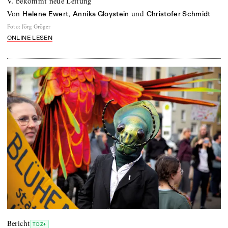
V. bekommt neue Leitung
von
,
und
Helene Ewert
Annika Gloystein
Christofer Schmidt
Foto
:
Jörg Gröger
ONLINE LESEN
Bericht
TDZ+