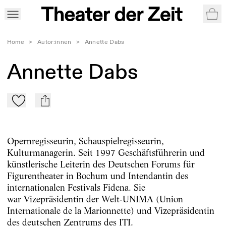
War
Home
>
Autor:innen
>
Annette Dabs
Annette Dabs
Zu Mein-TdZ hinzufügen
mail
Opernregisseurin, Schauspielregisseurin,
Kulturmanagerin. Seit 1997 Geschäftsführerin und
künstlerische Leiterin des Deutschen Forums für
Figurentheater in Bochum und Intendantin des
internationalen Festivals Fidena. Sie
war Vizepräsidentin der Welt-UNIMA (Union
Internationale de la Marionnette) und Vizepräsidentin
des deutschen Zentrums des ITI.