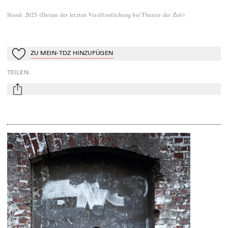
Stand
:
2025
(
Datum der letzten Veröffentlichung bei Theater der Zeit
)
ZU MEIN-TDZ HINZUFÜGEN
Zu Mein-TdZ hinzufügen
TEILEN
:
mail