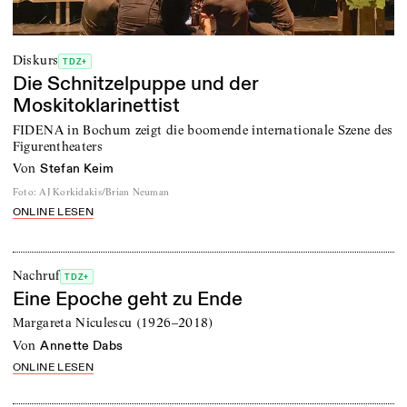
Diskurs
TDZ+
Die Schnitzelpuppe und der
Moskitoklarinettist
FIDENA in Bochum zeigt die boomende internationale Szene des
Figurentheaters
von
Stefan Keim
Foto
:
AJ Korkidakis/Brian Neuman
ONLINE LESEN
Nachruf
TDZ+
Eine Epoche geht zu Ende
Margareta Niculescu (1926–2018)
von
Annette Dabs
ONLINE LESEN