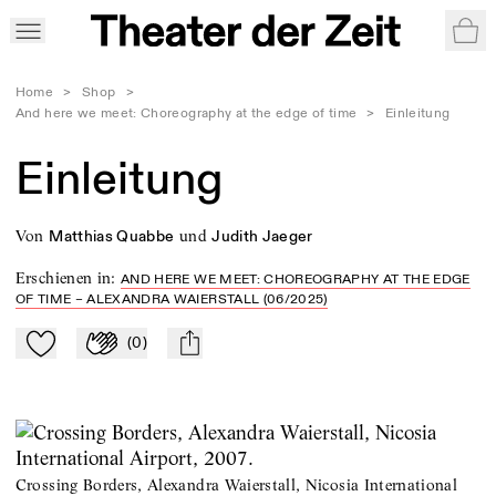
War
Home
>
Shop
>
And here we meet: Choreography at the edge of time
>
Einleitung
Einleitung
von
und
Matthias Quabbe
Judith Jaeger
Erschienen in
:
AND HERE WE MEET: CHOREOGRAPHY AT THE EDGE
OF TIME – ALEXANDRA WAIERSTALL (06/2025)
(
0
)
Zu Mein-TdZ hinzufügen
Applaudieren
mail
Crossing Borders, Alexandra Waierstall, Nicosia International