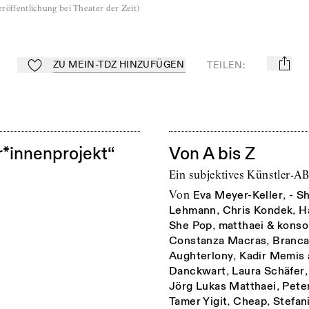
röffentlichung bei Theater der Zeit
)
ZU MEIN-TDZ HINZUFÜGEN
TEILEN
:
mail
Zu Mein-TdZ hinzufügen
r*innenprojekt“
Von A bis Z
Ein subjektives Künstler-A
von
Eva Meyer-Keller
,
- S
Lehmann
,
Chris Kondek
,
H
She Pop
,
matthaei & konso
Constanza Macras
,
Branca
Aughterlony
,
Kadir Memis 
Danckwart
,
Laura Schäfer
Jörg Lukas Matthaei
,
Pete
Tamer Yigit
,
Cheap
,
Stefan