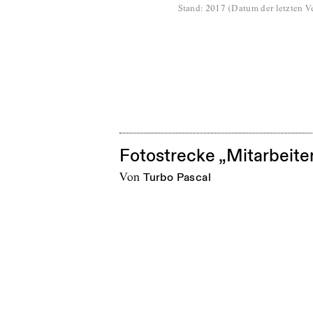
Stand
:
2017
(
Datum der letzten Ve
Fotostrecke „Mitarbeite
von
Turbo Pascal