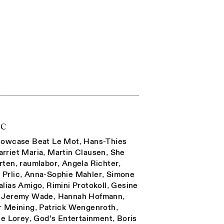
BC
howcase Beat Le Mot
,
Hans-Thies
arriet Maria
,
Martin Clausen
,
She
rten
,
raumlabor
,
Angela Richter
,
 Prlic
,
Anna-Sophie Mahler
,
Simone
alias Amigo
,
Rimini Protokoll
,
Gesine
,
Jeremy Wade
,
Hannah Hofmann
,
r Meining
,
Patrick Wengenroth
,
ie Lorey
,
God’s Entertainment
,
Boris