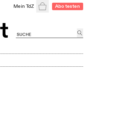
Warenkorb
Mein TdZ
Abo testen