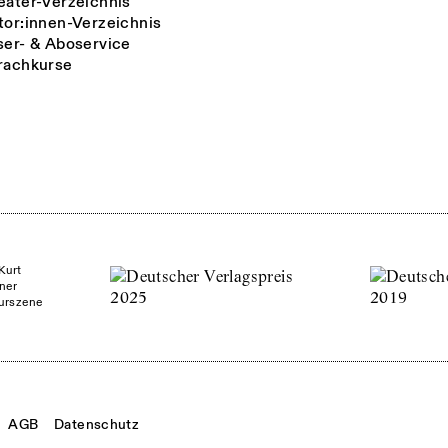
eater-Verzeichnis
tor:innen-Verzeichnis
ser- & Aboservice
rachkurse
Kurt
ner
turszene
AGB
Datenschutz