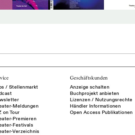
vice
Geschäftskunden
bs / Stellenmarkt
Anzeige schalten
dcast
Buchprojekt anbieten
wsletter
Lizenzen / Nutzungsrechte
eater-Meldungen
Händler Informationen
Z on Tour
Open Access Publikationen
eater-Premieren
eater-Festivals
eater-Verzeichnis