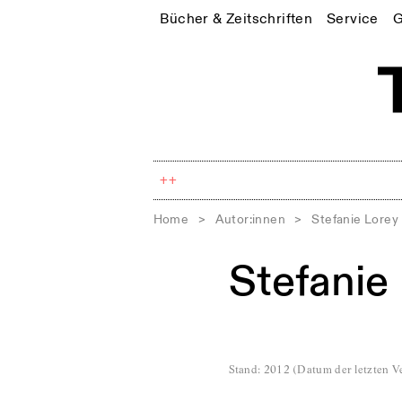
Bücher & Zeitschriften
Service
G
++
Home
>
Autor:innen
>
Stefanie Lorey
Stefanie
Stand
:
2012
(
Datum der letzten Ve