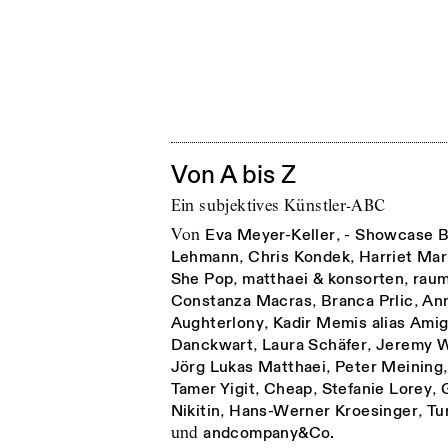
Von A bis Z
Ein subjektives Künstler-ABC
von
Eva Meyer-Keller
,
- Showcase B
Lehmann
,
Chris Kondek
,
Harriet Mar
She Pop
,
matthaei & konsorten
,
raum
Constanza Macras
,
Branca Prlic
,
An
Aughterlony
,
Kadir Memis alias Ami
Danckwart
,
Laura Schäfer
,
Jeremy 
Jörg Lukas Matthaei
,
Peter Meining
Tamer Yigit
,
Cheap
,
Stefanie Lorey
,
Nikitin
,
Hans-Werner Kroesinger
,
Tu
und
andcompany&Co.