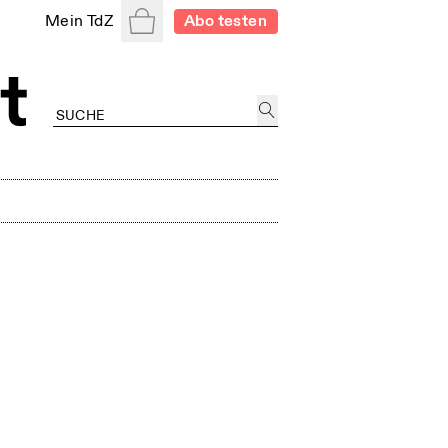
Warenkorb
Mein TdZ
Abo testen