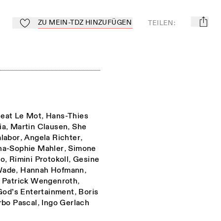
ZU MEIN-TDZ HINZUFÜGEN
TEILEN
:
mail
Zu Mein-TdZ hinzufügen
eat Le Mot
,
Hans-Thies
ia
,
Martin Clausen
,
She
labor
,
Angela Richter
,
na-Sophie Mahler
,
Simone
go
,
Rimini Protokoll
,
Gesine
Wade
,
Hannah Hofmann
,
,
Patrick Wengenroth
,
God’s Entertainment
,
Boris
rbo Pascal
,
Ingo Gerlach