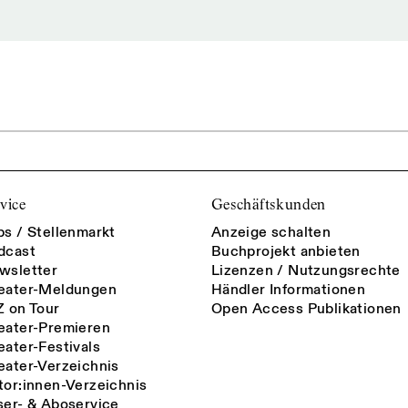
vice
Geschäftskunden
bs / Stellenmarkt
Anzeige schalten
dcast
Buchprojekt anbieten
wsletter
Lizenzen / Nutzungsrechte
eater-Meldungen
Händler Informationen
Z on Tour
Open Access Publikationen
eater-Premieren
eater-Festivals
eater-Verzeichnis
tor:innen-Verzeichnis
ser- & Aboservice