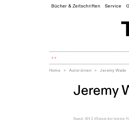
Bücher & Zeitschriften
Service
G
++
Home
>
Autor:innen
>
Jeremy Wade
Jeremy 
Stand
:
2012
(
Datum der letzten Ve