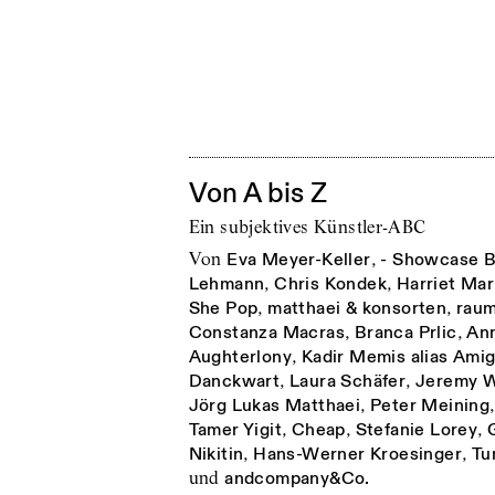
Von A bis Z
Ein subjektives Künstler-ABC
von
Eva Meyer-Keller
,
- Showcase B
Lehmann
,
Chris Kondek
,
Harriet Mar
She Pop
,
matthaei & konsorten
,
raum
Constanza Macras
,
Branca Prlic
,
An
Aughterlony
,
Kadir Memis alias Ami
Danckwart
,
Laura Schäfer
,
Jeremy 
Jörg Lukas Matthaei
,
Peter Meining
Tamer Yigit
,
Cheap
,
Stefanie Lorey
,
Nikitin
,
Hans-Werner Kroesinger
,
Tu
und
andcompany&Co.