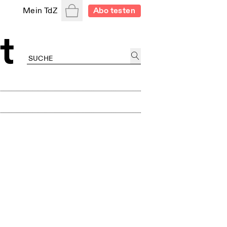
Warenkorb
Mein TdZ
Abo testen