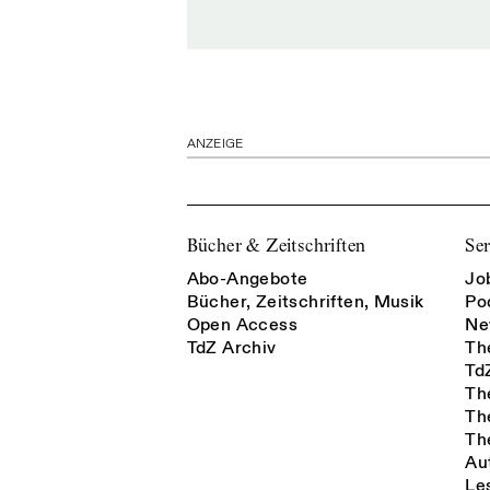
ANZEIGE
Bücher & Zeitschriften
Ser
Abo-Angebote
Jo
Bücher, Zeitschriften, Musik
Po
Open Access
Ne
TdZ Archiv
Th
Td
Th
Th
Th
Au
Le