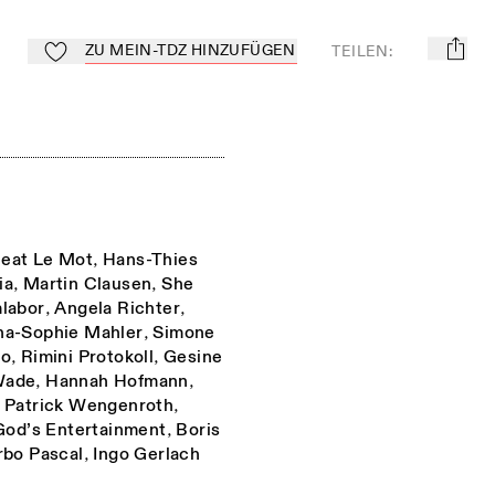
ZU MEIN-TDZ HINZUFÜGEN
TEILEN
:
mail
Zu Mein-TdZ hinzufügen
eat Le Mot
,
Hans-Thies
ia
,
Martin Clausen
,
She
labor
,
Angela Richter
,
na-Sophie Mahler
,
Simone
go
,
Rimini Protokoll
,
Gesine
Wade
,
Hannah Hofmann
,
,
Patrick Wengenroth
,
God’s Entertainment
,
Boris
rbo Pascal
,
Ingo Gerlach