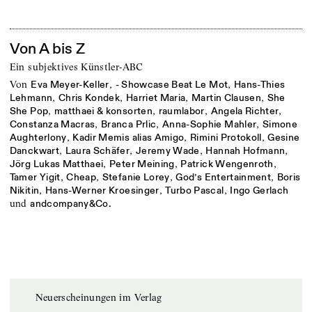
Von A bis Z
Ein subjektives Künstler-ABC
von
,
,
Eva Meyer-Keller
- Showcase Beat Le Mot
Hans-Thies
,
,
,
,
Lehmann
Chris Kondek
Harriet Maria
Martin Clausen
She
,
,
,
,
She Pop
matthaei & konsorten
raumlabor
Angela Richter
,
,
,
Constanza Macras
Branca Prlic
Anna-Sophie Mahler
Simone
,
,
,
Aughterlony
Kadir Memis alias Amigo
Rimini Protokoll
Gesine
,
,
,
,
Danckwart
Laura Schäfer
Jeremy Wade
Hannah Hofmann
,
,
,
Jörg Lukas Matthaei
Peter Meining
Patrick Wengenroth
,
,
,
,
Tamer Yigit
Cheap
Stefanie Lorey
God’s Entertainment
Boris
,
,
,
Nikitin
Hans-Werner Kroesinger
Turbo Pascal
Ingo Gerlach
und
andcompany&Co.
Neuerscheinungen im Verlag