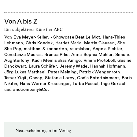
Von A bis Z
Ein subjektives Künstler-ABC
von
,
,
Eva Meyer-Keller
- Showcase Beat Le Mot
Hans-Thies
,
,
,
,
Lehmann
Chris Kondek
Harriet Maria
Martin Clausen
She
,
,
,
,
She Pop
matthaei & konsorten
raumlabor
Angela Richter
,
,
,
Constanza Macras
Branca Prlic
Anna-Sophie Mahler
Simone
,
,
,
Aughterlony
Kadir Memis alias Amigo
Rimini Protokoll
Gesine
,
,
,
,
Danckwart
Laura Schäfer
Jeremy Wade
Hannah Hofmann
,
,
,
Jörg Lukas Matthaei
Peter Meining
Patrick Wengenroth
,
,
,
,
Tamer Yigit
Cheap
Stefanie Lorey
God’s Entertainment
Boris
,
,
,
Nikitin
Hans-Werner Kroesinger
Turbo Pascal
Ingo Gerlach
und
andcompany&Co.
Neuerscheinungen im Verlag