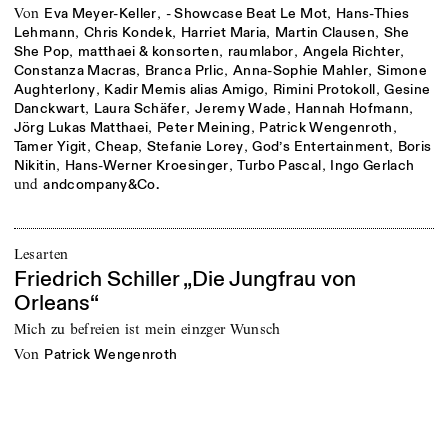
von
,
,
Eva Meyer-Keller
- Showcase Beat Le Mot
Hans-Thies
,
,
,
,
Lehmann
Chris Kondek
Harriet Maria
Martin Clausen
She
,
,
,
,
She Pop
matthaei & konsorten
raumlabor
Angela Richter
,
,
,
Constanza Macras
Branca Prlic
Anna-Sophie Mahler
Simone
,
,
,
Aughterlony
Kadir Memis alias Amigo
Rimini Protokoll
Gesine
,
,
,
,
Danckwart
Laura Schäfer
Jeremy Wade
Hannah Hofmann
,
,
,
Jörg Lukas Matthaei
Peter Meining
Patrick Wengenroth
,
,
,
,
Tamer Yigit
Cheap
Stefanie Lorey
God’s Entertainment
Boris
,
,
,
Nikitin
Hans-Werner Kroesinger
Turbo Pascal
Ingo Gerlach
und
andcompany&Co.
Lesarten
Friedrich Schiller „Die Jungfrau von
Orleans“
Mich zu befreien ist mein einzger Wunsch
von
Patrick Wengenroth