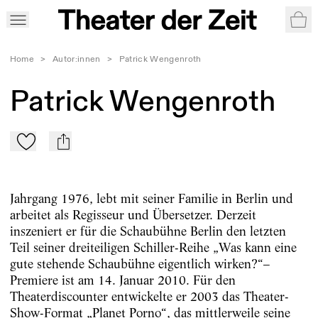
War
Home
>
Autor:innen
>
Patrick Wengenroth
Patrick Wengenroth
Zu Mein-TdZ hinzufügen
mail
Jahrgang 1976, lebt mit seiner Familie in Berlin und
arbeitet als Regisseur und Übersetzer. Derzeit
inszeniert er für die Schaubühne Berlin den letzten
Teil seiner dreiteiligen Schiller-Reihe „Was kann eine
gute stehende Schaubühne eigentlich wirken?“–
Premiere ist am 14. Januar 2010. Für den
Theaterdiscounter entwickelte er 2003 das Theater-
Show-Format „Planet Porno“, das mittlerweile seine