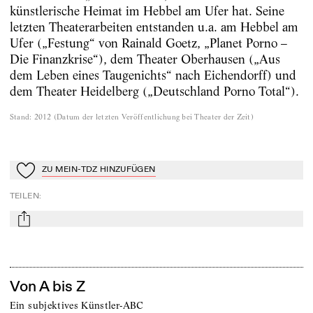
künstlerische Heimat im Hebbel am Ufer hat. Seine
letzten Theaterarbeiten entstanden u.a. am Hebbel am
Ufer („Festung“ von Rainald Goetz, „Planet Porno –
Die Finanzkrise“), dem Theater Oberhausen („Aus
dem Leben eines Taugenichts“ nach Eichendorff) und
dem Theater Heidelberg („Deutschland Porno Total“).
Stand
:
2012
(
Datum der letzten Veröffentlichung bei Theater der Zeit
)
ZU MEIN-TDZ HINZUFÜGEN
Zu Mein-TdZ hinzufügen
TEILEN
:
mail
Von A bis Z
Ein subjektives Künstler-ABC