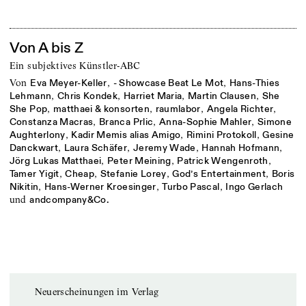
Von A bis Z
Ein subjektives Künstler-ABC
von
,
,
Eva Meyer-Keller
- Showcase Beat Le Mot
Hans-Thies
,
,
,
,
Lehmann
Chris Kondek
Harriet Maria
Martin Clausen
She
,
,
,
,
She Pop
matthaei & konsorten
raumlabor
Angela Richter
,
,
,
Constanza Macras
Branca Prlic
Anna-Sophie Mahler
Simone
,
,
,
Aughterlony
Kadir Memis alias Amigo
Rimini Protokoll
Gesine
,
,
,
,
Danckwart
Laura Schäfer
Jeremy Wade
Hannah Hofmann
,
,
,
Jörg Lukas Matthaei
Peter Meining
Patrick Wengenroth
,
,
,
,
Tamer Yigit
Cheap
Stefanie Lorey
God’s Entertainment
Boris
,
,
,
Nikitin
Hans-Werner Kroesinger
Turbo Pascal
Ingo Gerlach
und
andcompany&Co.
Neuerscheinungen im Verlag