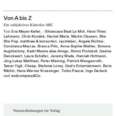
Von A bis Z
Ein subjektives Künstler-ABC
von
,
,
Eva Meyer-Keller
- Showcase Beat Le Mot
Hans-Thies
,
,
,
,
Lehmann
Chris Kondek
Harriet Maria
Martin Clausen
She
,
,
,
,
She Pop
matthaei & konsorten
raumlabor
Angela Richter
,
,
,
Constanza Macras
Branca Prlic
Anna-Sophie Mahler
Simone
,
,
,
Aughterlony
Kadir Memis alias Amigo
Rimini Protokoll
Gesine
,
,
,
,
Danckwart
Laura Schäfer
Jeremy Wade
Hannah Hofmann
,
,
,
Jörg Lukas Matthaei
Peter Meining
Patrick Wengenroth
,
,
,
,
Tamer Yigit
Cheap
Stefanie Lorey
God’s Entertainment
Boris
,
,
,
Nikitin
Hans-Werner Kroesinger
Turbo Pascal
Ingo Gerlach
und
andcompany&Co.
Neuerscheinungen im Verlag