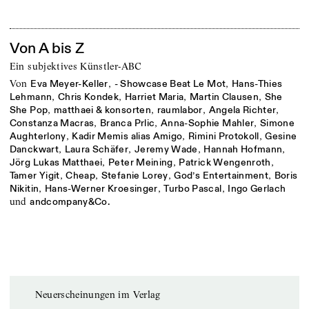
Von A bis Z
Ein subjektives Künstler-ABC
von
,
,
Eva Meyer-Keller
- Showcase Beat Le Mot
Hans-Thies
,
,
,
,
Lehmann
Chris Kondek
Harriet Maria
Martin Clausen
She
,
,
,
,
She Pop
matthaei & konsorten
raumlabor
Angela Richter
,
,
,
Constanza Macras
Branca Prlic
Anna-Sophie Mahler
Simone
,
,
,
Aughterlony
Kadir Memis alias Amigo
Rimini Protokoll
Gesine
,
,
,
,
Danckwart
Laura Schäfer
Jeremy Wade
Hannah Hofmann
,
,
,
Jörg Lukas Matthaei
Peter Meining
Patrick Wengenroth
,
,
,
,
Tamer Yigit
Cheap
Stefanie Lorey
God’s Entertainment
Boris
,
,
,
Nikitin
Hans-Werner Kroesinger
Turbo Pascal
Ingo Gerlach
und
andcompany&Co.
Neuerscheinungen im Verlag