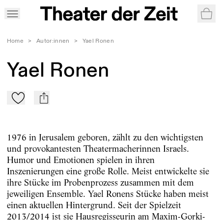
War
Home
>
Autor:innen
>
Yael Ronen
Yael Ronen
Zu Mein-TdZ hinzufügen
mail
1976 in Jerusalem geboren, zählt zu den wichtigsten
und provokantesten Theatermacherinnen Israels.
Humor und Emotionen spielen in ihren
Inszenierungen eine große Rolle. Meist entwickelte sie
ihre Stücke im Probenprozess zusammen mit dem
jeweiligen Ensemble. Yael Ronens Stücke haben meist
einen aktuellen Hintergrund. Seit der Spielzeit
2013/2014 ist sie Hausregisseurin am Maxim-Gorki-