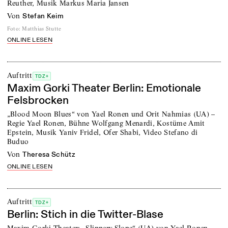
Reuther, Musik Markus Maria Jansen
von
Stefan Keim
Foto
:
Matthias Stutte
ONLINE LESEN
Auftritt
TDZ+
Maxim Gorki Theater Berlin: Emotionale
Felsbrocken
„Blood Moon Blues“ von Yael Ronen und Orit Nahmias (UA) –
Regie Yael Ronen, Bühne Wolfgang Menardi, Kostüme Amit
Epstein, Musik Yaniv Fridel, Ofer Shabi, Video Stefano di
Buduo
von
Theresa Schütz
ONLINE LESEN
Auftritt
TDZ+
Berlin: Stich in die Twitter-Blase
Maxim-Gorki-Theater: „Slippery Slope“ (UA) von Yael Ronen,