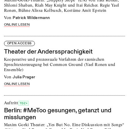
Shlomi Shaban, Riah May Knight und Itai Reicher. Regie Yael
Ronen, Bühne Alissa Kolbusch, Kostüme Amit Epstein
von
Patrick Wildermann
ONLINE LESEN
OPEN ACCESS
Theater der Anderssprachigkeit
Kooperative und prozessuale Verfahren der szenischen
Sprechtexterzeugung bei Common Ground (Yael Ronen und
Ensemble)
von
Julia Prager
ONLINE LESEN
Auftritt
TDZ+
Berlin: #MeToo gesungen, getanzt und
misslungen
Maxim Gorki Theater: „Yes But No. Eine Diskussion mit Songs“