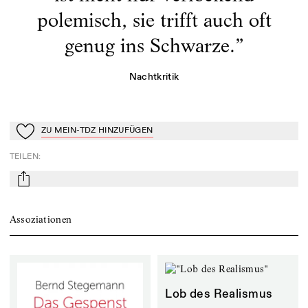
polemisch, sie trifft auch oft
genug ins Schwarze.
”
Nachtkritik
ZU MEIN-TDZ HINZUFÜGEN
Zu Mein-TdZ hinzufügen
TEILEN
:
mail
Assoziationen
Lob des Realismus