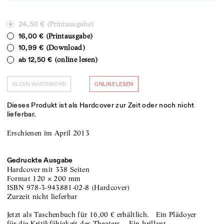
(Printausgabe)
24,50 €
(Printausgabe)
16,00 €
(Download)
10,99 €
(online lesen)
ab
12,50 €
IN DEN WARENKORB
ONLINE LESEN
Dieses Produkt ist als Hardcover zur Zeit oder noch nicht
lieferbar.
Erschienen im April 2013
Gedruckte Ausgabe
Hardcover
mit 338 Seiten
Format
120
×
200
mm
ISBN
978-3-943881-02-8
(
Hardcover
)
zurzeit nicht lieferbar
Jetzt als Taschenbuch für 16,00 € erhältlich. Ein Plädoyer
für die Kritikfähigkeit des Theaters. Ein brillant