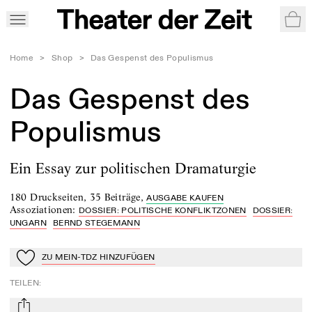
War
Home
>
Shop
>
Das Gespenst des Populismus
Das Gespenst des
Populismus
Ein Essay zur politischen Dramaturgie
180 Druckseiten
,
35 Beiträge
,
AUSGABE KAUFEN
Assoziationen
:
DOSSIER: POLITISCHE KONFLIKTZONEN
DOSSIER:
UNGARN
BERND STEGEMANN
ZU MEIN-TDZ HINZUFÜGEN
Zu Mein-TdZ hinzufügen
TEILEN
:
mail