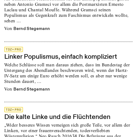
neben Antonio Gramsci vor allem die Postmarxisten Ernesto
Laclau und Chantal Mouffe. Während Gramsci seinen
Populismus als Gegenkraft zum Faschismus entwickeln wollte,
sehen …
von
Bernd Stegemann
TDZ+ PRO
Linker Populismus, einfach kompliziert
Welche Schlüsse soll man daraus ziehen, dass im Bundestag der
Untergang des Abendlandes beschworen wird, wenn der Hartz-
IV-Satz um einige Euro erhöht werden soll, es aber nur wenige
Stunden dauert, …
von
Bernd Stegemann
TDZ+ PRO
Die kalte Linke und die Flüchtenden
„Wider besseres Wissen verneigen sich große Teile, vor allem der
Linken, vor einer frauenverachtenden, todesverliebten
Wüstenreligion.“ Neo Rauch 201638 Die Befreiung aus der