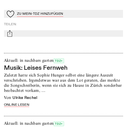
ZU MEIN-TDZ HINZUFÜGEN
Zu Mein-TdZ hinzufügen
TEILEN
:
mail
Aktuell: in nachbars garten
TDZ+
Musik: Leises Fernweh
Zuletzt hatte sich Sophie Hunger selbst eine längere Auszeit
verschrieben. Irgendetwas war aus dem Lot geraten, das merkte
die Songschreiberin, wenn sie sich zu Hause in Zürich sonderbar
beobachtet vorkam, …
von
Ulrike Rechel
ONLINE LESEN
Aktuell: in nachbars garten
TDZ+