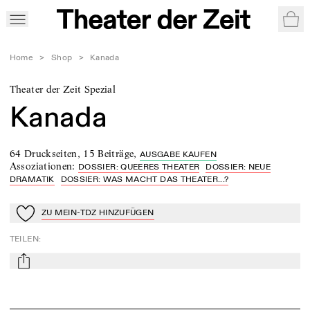
War
Home
>
Shop
>
Kanada
Theater der Zeit Spezial
Kanada
64 Druckseiten
,
15 Beiträge
,
AUSGABE KAUFEN
Assoziationen
:
DOSSIER: QUEERES THEATER
DOSSIER: NEUE
DRAMATIK
DOSSIER: WAS MACHT DAS THEATER...?
ZU MEIN-TDZ HINZUFÜGEN
Zu Mein-TdZ hinzufügen
TEILEN
:
mail