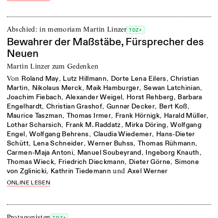
Abschied: in memoriam Martin Linzer
TDZ+
Bewahrer der Maßstäbe, Fürsprecher des
Neuen
Martin Linzer zum Gedenken
von
,
,
,
Roland May
Lutz Hillmann
Dorte Lena Eilers
Christian
,
,
,
,
Martin
Nikolaus Merck
Maik Hamburger
Sewan Latchinian
,
,
,
Joachim Fiebach
Alexander Weigel
Horst Rehberg
Barbara
,
,
,
,
Engelhardt
Christian Grashof
Gunnar Decker
Bert Koß
,
,
,
,
Maurice Taszman
Thomas Irmer
Frank Hörnigk
Harald Müller
,
,
,
Lothar Scharsich
Frank M. Raddatz
Mirka Döring
Wolfgang
,
,
,
Engel
Wolfgang Behrens
Claudia Wiedemer
Hans-Dieter
,
,
,
,
Schütt
Lena Schneider
Werner Buhss
Thomas Rühmann
,
,
,
Carmen-Maja Antoni
Manuel Soubeyrand
Ingeborg Knauth
,
,
,
Thomas Wieck
Friedrich Dieckmann
Dieter Görne
Simone
,
und
von Zglinicki
Kathrin Tiedemann
Axel Werner
ONLINE LESEN
Protagonisten