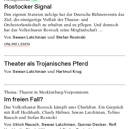
TDZ+
Rostocker Signal
Den eigenen Statuten zufolge hat der Deutsche Bühnenverein das
Ziel, die einzigartige Vielfalt der Theater- und
Orchesterlandschaft zu erhalten und zu pflegen. Und dennoch
hat das Volkstheater Rostock seine Mitgliedschaft …
von
und
Sewan Latchinian
Stefan Rosinski
ONLINE LESEN
Theater als Trojanisches Pferd
von
und
Sewan Latchinian
Hartmut Krug
Thema: Theater in Mecklenburg-Vorpommern
Im freien Fall?
Das Volkstheater Rostock kämpft ums Überleben. Ein Gespräch
mit Rolf Hochhuth, Charly Hübner, Sewan Latchinian, Tobias
Rausch und Stefan Rosinski
von
,
,
,
Ulrich Rausch
Sewan Latchinian
Gunnar Decker
Rolf