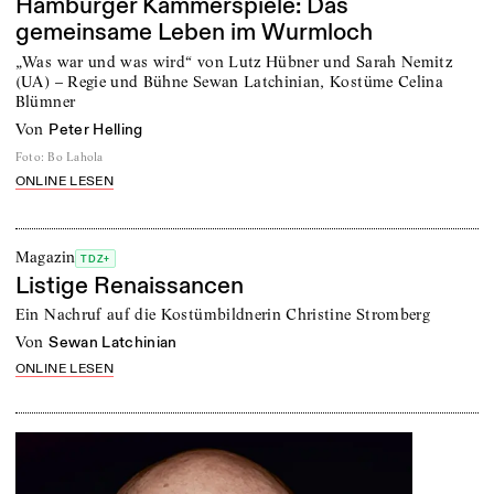
Hamburger Kammerspiele: Das
gemeinsame Leben im Wurmloch
„Was war und was wird“ von Lutz Hübner und Sarah Nemitz
(UA) – Regie und Bühne Sewan Latchinian, Kostüme Celina
Blümner
von
Peter Helling
Foto
:
Bo Lahola
ONLINE LESEN
Magazin
TDZ+
Listige Renaissancen
Ein Nachruf auf die Kostümbildnerin Christine Stromberg
von
Sewan Latchinian
ONLINE LESEN