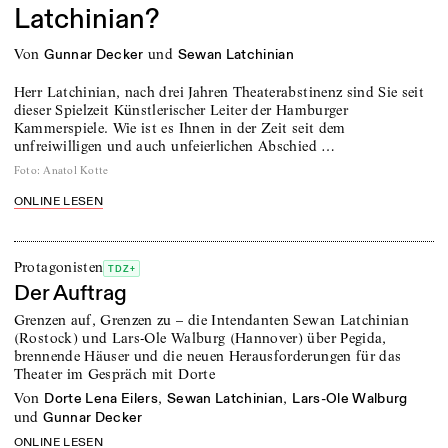
Latchinian?
von
und
Gunnar Decker
Sewan Latchinian
Herr Latchinian, nach drei Jahren Theaterabstinenz sind Sie seit
dieser Spielzeit Künstlerischer Leiter der Hamburger
Kammerspiele. Wie ist es Ihnen in der Zeit seit dem
unfreiwilligen und auch unfeierlichen Abschied …
Foto
:
Anatol Kotte
ONLINE LESEN
Protagonisten
TDZ+
Der Auftrag
Grenzen auf, Grenzen zu – die Intendanten Sewan Latchinian
(Rostock) und Lars-Ole Walburg (Hannover) über Pegida,
brennende Häuser und die neuen Herausforderungen für das
Theater im Gespräch mit Dorte
von
,
,
Dorte Lena Eilers
Sewan Latchinian
Lars-Ole Walburg
und
Gunnar Decker
ONLINE LESEN