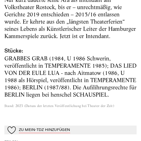
Volkstheater Rostock, bis er – unrechtmäßig, wie
Gerichte 2019 entschieden – 2015/16 entlassen
wurde. Er kehrte aus den „längsten Theaterferien“
seines Lebens als Künstlerischer Leiter der Hamburger
Kammerspiele zurück. Jetzt ist er Intendant.
Stücke:
GRABBES GRAB (1984, U 1986 Schwerin,
veröffentlicht in TEMPERAMENTE 1985); DAS LIED
VON DER EULE LUA - nach Aitmatow (1986, U
1988 als Hörspiel, veröffentlicht in TEMPERAMENTE
1986); BERLIN (1987/88). Die Aufilihrungsrechte für
BERLIN liegen bei henschel SCHAUSPIEL.
Stand
:
2023
(
Datum der letzten Veröffentlichung bei Theater der Zeit
)
ZU MEIN-TDZ HINZUFÜGEN
Zu Mein-TdZ hinzufügen