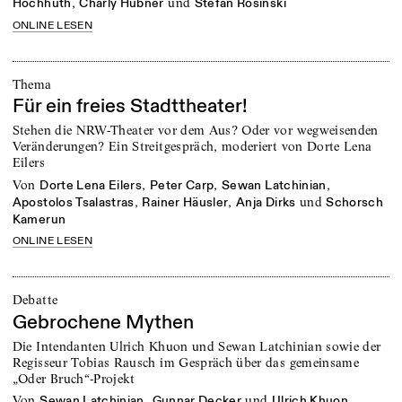
,
und
Hochhuth
Charly Hübner
Stefan Rosinski
ONLINE LESEN
Thema
Für ein freies Stadttheater!
Stehen die NRW-Theater vor dem Aus? Oder vor wegweisenden
Veränderungen? Ein Streitgespräch, moderiert von Dorte Lena
Eilers
von
,
,
,
Dorte Lena Eilers
Peter Carp
Sewan Latchinian
,
,
und
Apostolos Tsalastras
Rainer Häusler
Anja Dirks
Schorsch
Kamerun
ONLINE LESEN
Debatte
Gebrochene Mythen
Die Intendanten Ulrich Khuon und Sewan Latchinian sowie der
Regisseur Tobias Rausch im Gespräch über das gemeinsame
„Oder Bruch“-Projekt
von
,
und
Sewan Latchinian
Gunnar Decker
Ulrich Khuon