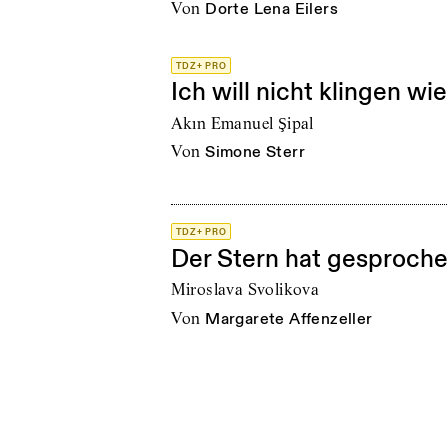
von
Dorte Lena Eilers
TDZ+ PRO
Ich will nicht klingen wie 
Akın Emanuel Şipal
von
Simone Sterr
TDZ+ PRO
Der Stern hat gesprochen
Miroslava Svolikova
von
Margarete Affenzeller