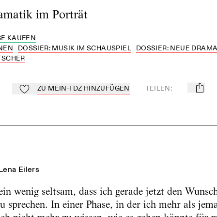
amatik im Porträt
E KAUFEN
NEN
DOSSIER: MUSIK IM SCHAUSPIEL
DOSSIER: NEUE DRAMA
TSCHER
ZU MEIN-TDZ HINZUFÜGEN
TEILEN
:
mail
Zu Mein-TdZ hinzufügen
Lena Eilers
 ein wenig seltsam, dass ich gerade jetzt den Wunsc
 sprechen. In einer Phase, in der ich mehr als jem