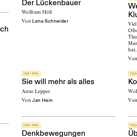
Der Lückenbauer
We
Wolfram Höll
Kl
von
Lena Schneider
Viel
ich
Oli
Thea
Man
hat
vo
TDZ+ PRO
TDZ
Sie will mehr als alles
Ko
Anne Lepper
Wol
von
Jan Hein
vo
TDZ+ PRO
TDZ
Denkbewegungen
Üb