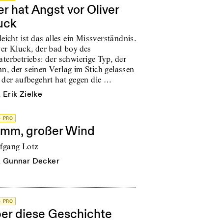
r hat Angst vor Oliver
uck
leicht ist das alles ein Missverständnis.
ver Kluck, der bad boy des
terbetriebs: der schwierige Typ, der
n, der seinen Verlag im Stich gelassen
, der aufbegehrt hat gegen die …
n
Erik Zielke
+ PRO
mm, großer Wind
fgang Lotz
n
Gunnar Decker
+ PRO
er diese Geschichte