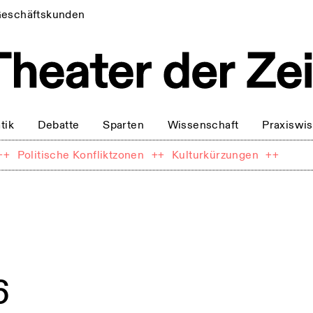
eschäftskunden
tik
Debatte
Sparten
Wissenschaft
Praxiswi
++
Politische Konfliktzonen
++
Kulturkürzungen
++
6