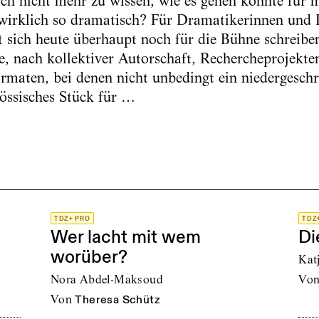
ch nicht mehr zu wissen, wie es gehen könnte für m
wirklich so dramatisch? Für Dramatikerinnen und D
st sich heute überhaupt noch für die Bühne schreib
e, nach kollektiver Autorschaft, Rechercheprojek
maten, bei denen nicht unbedingt ein niedergeschr
nössisches Stück für …
TDZ+ PRO
TDZ
Wer lacht mit wem
Di
worüber?
Kat
Nora Abdel-Maksoud
vo
von
Theresa Schütz