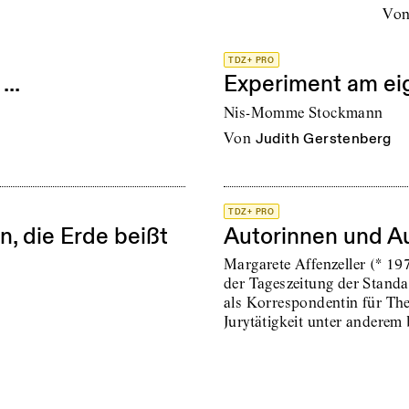
vo
TDZ+ PRO
...
Experiment am ei
Nis-Momme Stockmann
von
Judith Gerstenberg
TDZ+ PRO
, die Erde beißt
Autorinnen und A
Margarete Affenzeller (* 197
der Tageszeitung der Standa
als Korrespondentin für The
Jurytätigkeit unter anderem