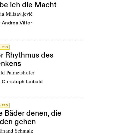
be ich die Macht
a Milisavljević
n
Andrea Vilter
+ PRO
r Rhythmus des
nkens
ld Palmetshofer
n
Christoph Leibold
+ PRO
e Bäder denen, die
den gehen
dinand Schmalz