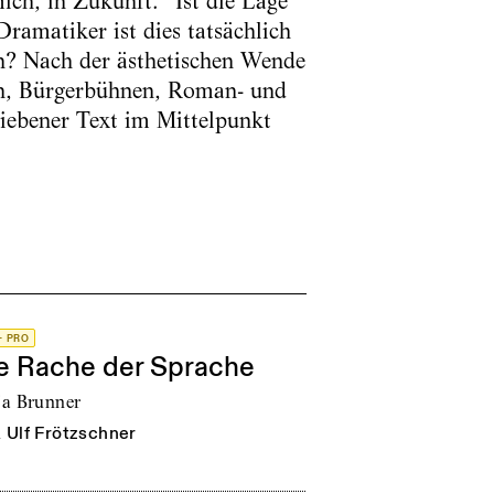
ich, in Zukunft.“ Ist die Lage
ramatiker ist dies tatsächlich
en? Nach der ästhetischen Wende
ten, Bürgerbühnen, Roman- und
iebener Text im Mittelpunkt
+ PRO
e Rache der Sprache
ja Brunner
n
Ulf Frötzschner