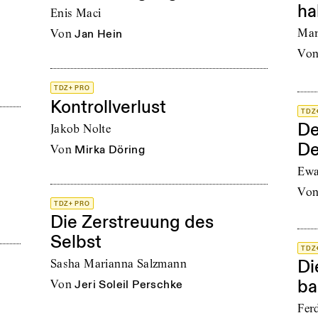
ha
Enis Maci
Mari
von
Jan Hein
vo
TDZ+ PRO
Kontrollverlust
TDZ
De
Jakob Nolte
De
von
Mirka Döring
Ewa
vo
TDZ+ PRO
Die Zerstreuung des
Selbst
TDZ
Di
Sasha Marianna Salzmann
ba
von
Jeri Soleil Perschke
Fer