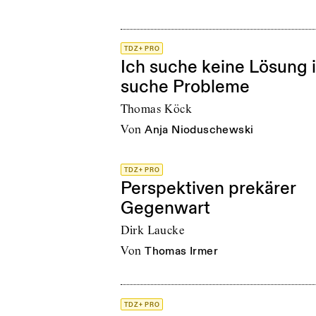
TDZ+ PRO
Ich suche keine Lösung 
suche Probleme
Thomas Köck
von
Anja Nioduschewski
TDZ+ PRO
Perspektiven prekärer
Gegenwart
Dirk Laucke
von
Thomas Irmer
TDZ+ PRO