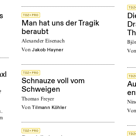
TDZ
s
Di
TDZ+ PRO
Man hat uns der Tragik
Dr
beraubt
Th
Alexander Eisenach
Bjö
von
Jakob Hayner
vo
xl
TDZ+ PRO
TDZ
Schnauze voll vom
Au
Schweigen
en
?
Thomas Freyer
Nin
von
Tilmann Köhler
vo
s.
um
TDZ+ PRO
TDZ