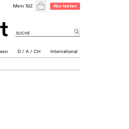
Warenkorb
Mein TdZ
Abo testen
ssen
D / A / CH
International