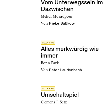
Vom Unterwegssein im
Dazwischen
Mehdi Moradpour
von
Rieke Süßkow
TDZ+ PRO
Alles merkwürdig wie
immer
Bonn Park
von
Peter Laudenbach
TDZ+ PRO
Umschaltspiel
Clemens J. Setz