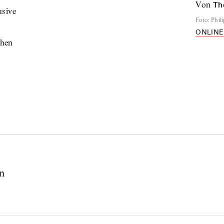
von
Th
usive
Foto
:
Phil
ONLINE
chen
n