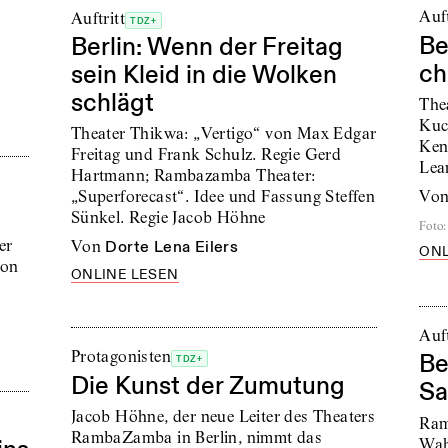
Auft
Auftritt
TDZ+
Be
Berlin: Wenn der Freitag
ch
sein Kleid in die Wolken
schlägt
The
Kuc
Theater Thikwa: „Vertigo“ von Max Edgar
Ken
Freitag und Frank Schulz. Regie Gerd
Lea
Hartmann; Rambazamba Theater:
vo
„Superforecast“. Idee und Fassung Steffen
Sünkel. Regie Jacob Höhne
Foto
:
er
von
Dorte Lena Eilers
ONL
ion
ONLINE LESEN
Auft
Protagonisten
Be
TDZ+
Die Kunst der Zumutung
Sa
Jacob Höhne, der neue Leiter des Theaters
Ram
RambaZamba in Berlin, nimmt das
Wah