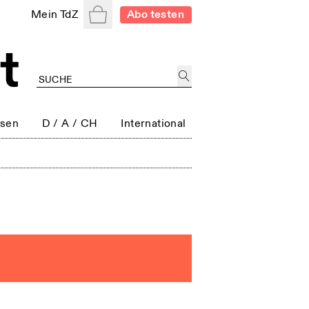
Warenkorb
Mein TdZ
Abo testen
ssen
D / A / CH
International