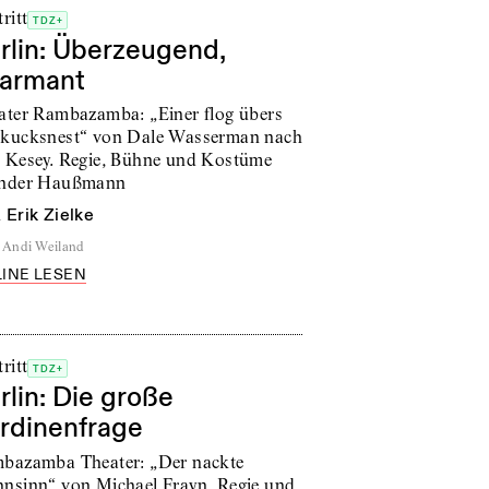
ritt
TDZ+
rlin: Überzeugend,
armant
ater Rambazamba: „Einer flog übers
kucksnest“ von Dale Wasserman nach
 Kesey. Regie, Bühne und Kostüme
nder Haußmann
n
Erik Zielke
Andi Weiland
INE LESEN
ritt
TDZ+
rlin: Die große
rdinenfrage
bazamba Theater: „Der nackte
nsinn“ von Michael Frayn. Regie und