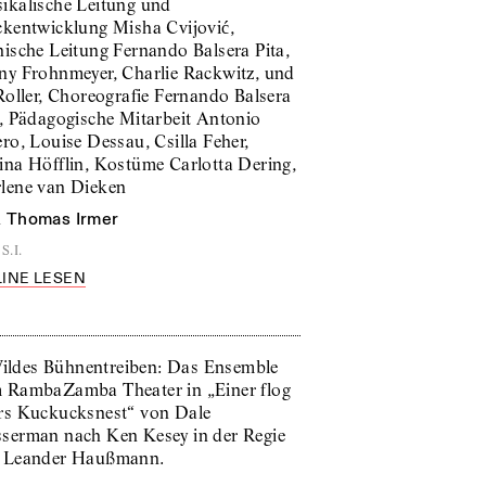
ikalische Leitung und
ckentwicklung Misha Cvijović,
nische Leitung Fernando Balsera Pita,
ny Frohnmeyer, Charlie Rackwitz, und
 Roller, Choreografie Fernando Balsera
a, Pädagogische Mitarbeit Antonio
ro, Louise Dessau, Csilla Feher,
ina Höfflin, Kostüme Carlotta Dering,
lene van Dieken
n
Thomas Irmer
S.I.
INE LESEN