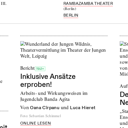
III.
RAMBAZAMBA THEATER
(
Berlin
)
BERLIN
Bericht
TDZ+
Inklusive Ansätze
ne
erproben!
Auft
De
Arbeits- und Wirkungsweisen im
Jugendclub Banda Agita
Ne
von
Oana Cîrpanu
und
Luca Hieret
„St
Foto
:
Sebastian Schimmel
Ens
und
ONLINE LESEN
mit