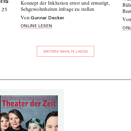
ins
Konzept der Inklusion ernst und ermutigt,
Büh
Sehgewohnheiten infrage zu stellen
 25
Bea
von
Gunnar Decker
vo
ONLINE LESEN
ONL
WEITERE INHALTE LADEN