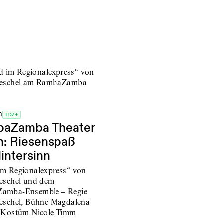
n
TDZ+
aZamba Theater
in: Riesenspaß
intersinn
m Regionalexpress“ von
eschel und dem
amba-Ensemble – Regie
eschel, Bühne Magdalena
 Kostüm Nicole Timm