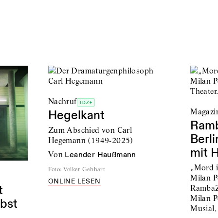
Nachruf
TDZ+
Magazi
Hegelkant
Ramb
Zum Abschied von Carl
Berl
Hegemann (1949-2025)
mit H
von
Leander Haußmann
„Mord i
Foto
:
Volker Gebhart
Milan P
ONLINE LESEN
t
RambaZ
Milan P
lbst
Musial,