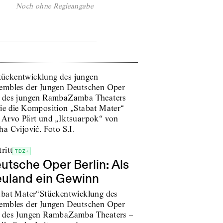
Noch ohne Regieangabe
ritt
TDZ+
utsche Oper Berlin: Als
uland ein Gewinn
abat Mater“Stückentwicklung des
embles der Jungen Deutschen Oper
 des Jungen RambaZamba Theaters –