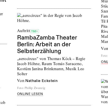
Mus
Stü
Sze
er
Fan
Til
Pit
Auftritt
Rive
TDZ+
RambaZamba Theater
Mal
Mar
Berlin: Arbeit an der
vo
Selbsterzählung
Foto
:
„aerocircus“ von Thomas Köck – Regie
ONL
Jacob Höhne, Raum Tomás Saraceno,
Kostüm Janina Brinkmann, Musik Leo
Solter
von
Nathalie Eckstein
–
Foto
:
Phillip Zwanzig
ONLINE LESEN
cob