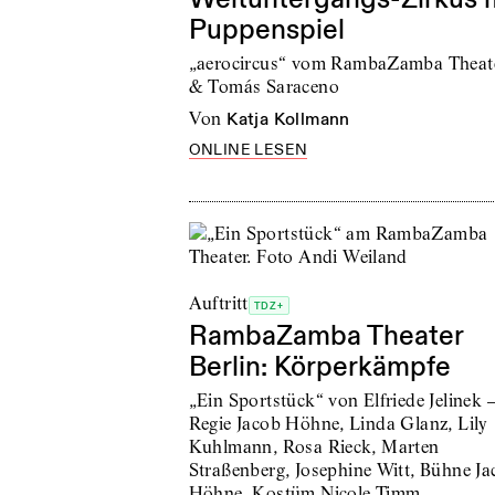
Puppenspiel
„aerocircus“ vom RambaZamba Theat
& Tomás Saraceno
von
Katja Kollmann
ONLINE LESEN
Auftritt
TDZ+
RambaZamba Theater
Berlin: Körperkämpfe
„Ein Sportstück“ von Elfriede Jelinek 
Regie Jacob Höhne, Linda Glanz, Lily
Kuhlmann, Rosa Rieck, Marten
Straßenberg, Josephine Witt, Bühne Ja
Höhne, Kostüm Nicole Timm,