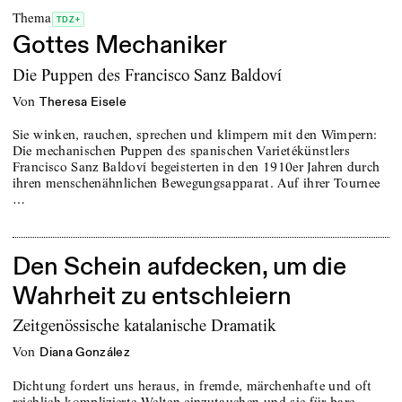
Thema
TDZ+
Gottes Mechaniker
Die Puppen des Francisco Sanz Baldoví
von
Theresa Eisele
Sie winken, rauchen, sprechen und klimpern mit den Wimpern:
Die mechanischen Puppen des spanischen Varietékünstlers
Francisco Sanz Baldoví begeisterten in den 1910er Jahren durch
ihren menschenähnlichen Bewegungsapparat. Auf ihrer Tournee
…
Den Schein aufdecken, um die
Wahrheit zu entschleiern
Zeitgenössische katalanische Dramatik
von
Diana González
Dichtung fordert uns heraus, in fremde, märchenhafte und oft
reichlich komplizierte Welten einzutauchen und sie für bare