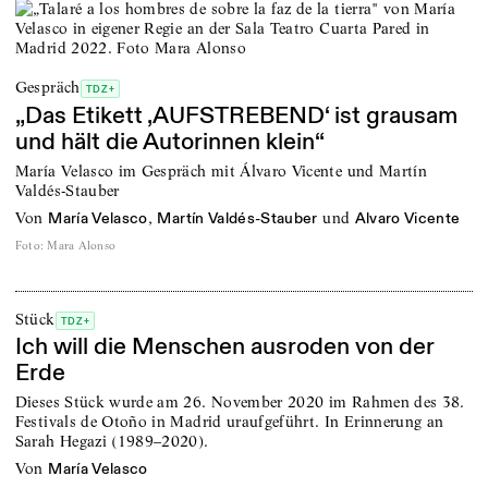
Gespräch
TDZ+
„Das Etikett ‚AUFSTREBEND‘ ist grausam
und hält die Autorinnen klein“
María Velasco im Gespräch mit Álvaro Vicente und Martín
Valdés-Stauber
von
,
und
María Velasco
Martín Valdés-Stauber
Alvaro Vicente
Foto
:
Mara Alonso
Stück
TDZ+
Ich will die Menschen ausroden von der
Erde
Dieses Stück wurde am 26. November 2020 im Rahmen des 38.
Festivals de Otoño in Madrid uraufgeführt. In Erinnerung an
Sarah Hegazi (1989–2020).
von
María Velasco