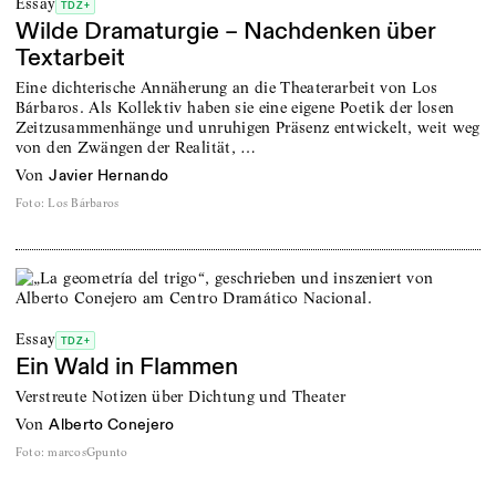
Essay
TDZ+
Wilde Dramaturgie – Nachdenken über
Textarbeit
Eine dichterische Annäherung an die Theaterarbeit von Los
Bárbaros. Als Kollektiv haben sie eine eigene Poetik der losen
Zeitzusammenhänge und unruhigen Präsenz entwickelt, weit weg
von den Zwängen der Realität, …
von
Javier Hernando
Foto
:
Los Bárbaros
Essay
TDZ+
Ein Wald in Flammen
Verstreute Notizen über Dichtung und Theater
von
Alberto Conejero
Foto
:
marcosGpunto