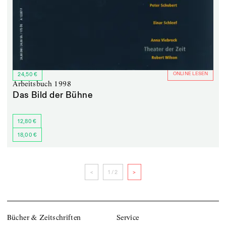
Arbeitsbuch 2014
Christoph Marthaler
Haushalts Ritual der Selbstvergessenheit
ONLINE LESEN
24,50 €
Arbeitsbuch 2013
Arbeitsbuch 1998
Dimiter Gotscheff
Das Bild der Bühne
Dunkel das uns blendet
12,80 €
18,00 €
<
1 / 2
>
Bücher & Zeitschriften
Service