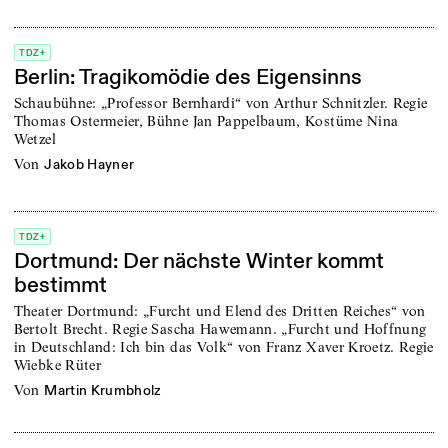
TDZ+
Berlin: Tragikomödie des Eigensinns
Schaubühne: „Professor Bernhardi“ von Arthur Schnitzler. Regie
Thomas Ostermeier, Bühne Jan Pappelbaum, Kostüme Nina
Wetzel
von
Jakob Hayner
TDZ+
Dortmund: Der nächste Winter kommt
bestimmt
Theater Dortmund: „Furcht und Elend des Dritten Reiches“ von
Bertolt Brecht. Regie Sascha Hawemann. „Furcht und Hoffnung
in Deutschland: Ich bin das Volk“ von Franz Xaver Kroetz. Regie
Wiebke Rüter
von
Martin Krumbholz