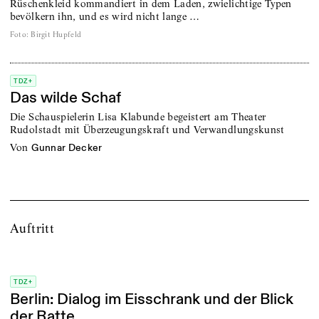
Rüschenkleid kommandiert in dem Laden, zwielichtige Typen
bevölkern ihn, und es wird nicht lange …
Foto
:
Birgit Hupfeld
TDZ+
Das wilde Schaf
Die Schauspielerin Lisa Klabunde begeistert am Theater
Rudolstadt mit Überzeugungskraft und Verwandlungskunst
von
Gunnar Decker
Auftritt
TDZ+
Berlin: Dialog im Eisschrank und der Blick
der Ratte