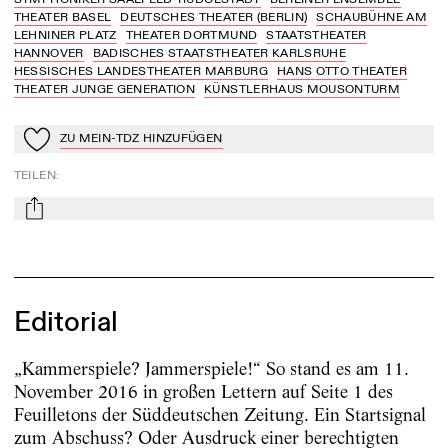
THEATER BASEL
DEUTSCHES THEATER (BERLIN)
SCHAUBÜHNE AM
LEHNINER PLATZ
THEATER DORTMUND
STAATSTHEATER
HANNOVER
BADISCHES STAATSTHEATER KARLSRUHE
HESSISCHES LANDESTHEATER MARBURG
HANS OTTO THEATER
THEATER JUNGE GENERATION
KÜNSTLERHAUS MOUSONTURM
ZU MEIN-TDZ HINZUFÜGEN
Zu Mein-TdZ hinzufügen
TEILEN
:
mail
Editorial
„Kammerspiele? Jammerspiele!“ So stand es am 11.
November 2016 in großen Lettern auf Seite 1 des
Feuilletons der Süddeutschen Zeitung. Ein Startsignal
zum Abschuss? Oder Ausdruck einer berechtigten