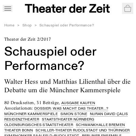
War
Home
>
Shop
>
Schauspiel oder Performance?
Theater der Zeit 2/2017
Schauspiel oder
Performance?
Walter Hess und Matthias Lilienthal über die
Debatte um die Münchner Kammerspiele
80 Druckseiten
,
31 Beiträge
,
AUSGABE KAUFEN
Assoziationen
:
DOSSIER: WAS MACHT DAS THEATER...?
MÜNCHNER KAMMERSPIELE
SIMON STONE
NURAN DAVID ÇALIS
RESIDENZTHEATER
STAATSTHEATER NÜRNBERG
OLDENBURGISCHES STAATSTHEATER
SCHWANKHALLE BREMEN
THEATER BONN
SCHILLER-THEATER RUDOLSTADT UND THÜRINGER
SYMPHONIKER SAALFELD-RUDOLSTADT
BERLINER ENSEMBLE