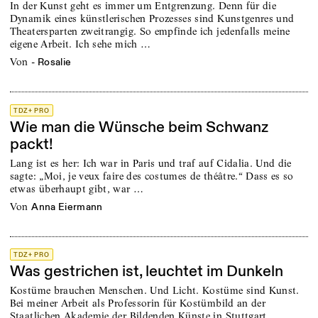
In der Kunst geht es immer um Entgrenzung. Denn für die
Dynamik eines künstlerischen Prozesses sind Kunstgenres und
Theatersparten zweitrangig. So empfinde ich jedenfalls meine
eigene Arbeit. Ich sehe mich …
von
- Rosalie
TDZ+ PRO
Wie man die Wünsche beim Schwanz
packt!
Lang ist es her: Ich war in Paris und traf auf Cidalia. Und die
sagte: „Moi, je veux faire des costumes de théâtre.“ Dass es so
etwas überhaupt gibt, war …
von
Anna Eiermann
TDZ+ PRO
Was gestrichen ist, leuchtet im Dunkeln
Kostüme brauchen Menschen. Und Licht. Kostüme sind Kunst.
Bei meiner Arbeit als Professorin für Kostümbild an der
Staatlichen Akademie der Bildenden Künste in Stuttgart