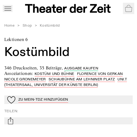
War
Home
>
Shop
>
Kostümbild
Lektionen 6
Kostümbild
346 Druckseiten
,
35 Beiträge
,
AUSGABE KAUFEN
Assoziationen
:
KOSTÜM UND BÜHNE
FLORENCE VON GERKAN
NICOLE GRONEMEYER
SCHAUBÜHNE AM LEHNINER PLATZ
UNI.T
(THEATERSAAL, UNIVERSITÄT DER KÜNSTE BERLIN)
ZU MEIN-TDZ HINZUFÜGEN
Zu Mein-TdZ hinzufügen
TEILEN
:
mail