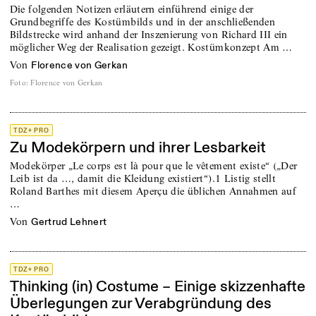
Die folgenden Notizen erläutern einführend einige der
Grundbegriffe des Kostümbilds und in der anschließenden
Bildstrecke wird anhand der Inszenierung von Richard III ein
möglicher Weg der Realisation gezeigt. Kostümkonzept Am …
von
Florence von Gerkan
Foto
:
Florence von Gerkan
TDZ+ PRO
Zu Modekörpern und ihrer Lesbarkeit
Modekörper „Le corps est là pour que le vêtement existe“ („Der
Leib ist da …, damit die Kleidung existiert“).1 Listig stellt
Roland Barthes mit diesem Aperçu die üblichen Annahmen auf
…
von
Gertrud Lehnert
TDZ+ PRO
Thinking (in) Costume – Einige skizzenhafte
Überlegungen zur Verabgründung des