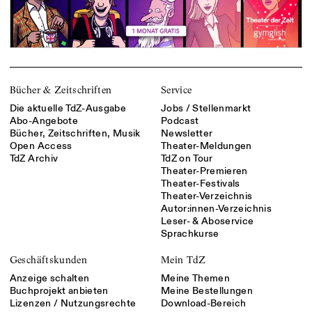
Bücher & Zeitschriften
Service
Die aktuelle TdZ-Ausgabe
Jobs / Stellenmarkt
Abo-Angebote
Podcast
Bücher, Zeitschriften, Musik
Newsletter
Open Access
Theater-Meldungen
TdZ Archiv
TdZ on Tour
Theater-Premieren
Theater-Festivals
Theater-Verzeichnis
Autor:innen-Verzeichnis
Leser- & Aboservice
Sprachkurse
Geschäftskunden
Mein TdZ
Anzeige schalten
Meine Themen
Buchprojekt anbieten
Meine Bestellungen
Lizenzen / Nutzungsrechte
Download-Bereich