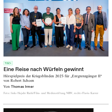
TDZ+
Eine Reise nach Würfeln gewinnt
Hörspielpreis der Kriegsblinden 2023 für „Entgrenzgänger II“
von Robert Schoen
von
Thomas Irmer
Foto
:
links Hojabr Riahi/Film- und Medienstiftung NRW, rechts Flavio Karrer