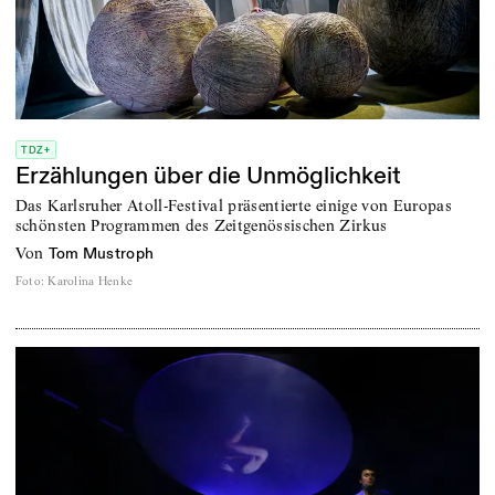
TDZ+
Erzählungen über die Unmöglichkeit
Das Karlsruher Atoll-Festival präsentierte einige von Europas
schönsten Programmen des Zeitgenössischen Zirkus
von
Tom Mustroph
Foto
:
Karolina Henke