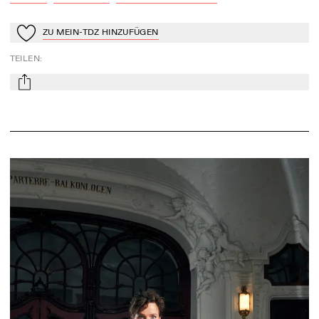
ZU MEIN-TDZ HINZUFÜGEN
Zu Mein-TdZ hinzufügen
TEILEN
:
mail