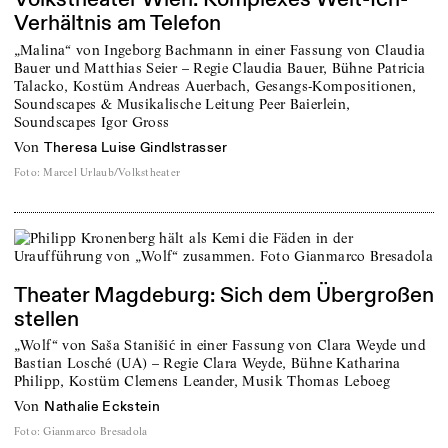
Verhältnis am Telefon
„Malina“ von Ingeborg Bachmann in einer Fassung von Claudia
Bauer und Matthias Seier – Regie Claudia Bauer, Bühne Patricia
Talacko, Kostüm Andreas Auerbach, Gesangs-Kompositionen,
Soundscapes & Musikalische Leitung Peer Baierlein,
Soundscapes Igor Gross
von
Theresa Luise Gindlstrasser
Foto
:
Marcel Urlaub/Volkstheater
Theater Magdeburg: Sich dem Übergroßen
stellen
„Wolf“ von Saša Stanišić in einer Fassung von Clara Weyde und
Bastian Losché (UA) – Regie Clara Weyde, Bühne Katharina
Philipp, Kostüm Clemens Leander, Musik Thomas Leboeg
von
Nathalie Eckstein
Foto
:
Gianmarco Bresadola