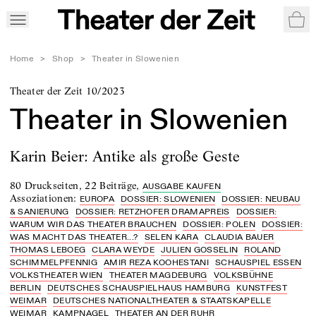
War
Home
>
Shop
>
Theater in Slowenien
Theater der Zeit 10/2023
Theater in Slowenien
Karin Beier: Antike als große Geste
80 Druckseiten
,
22 Beiträge
,
AUSGABE KAUFEN
Assoziationen
:
EUROPA
DOSSIER: SLOWENIEN
DOSSIER: NEUBAU
& SANIERUNG
DOSSIER: RETZHOFER DRAMAPREIS
DOSSIER:
WARUM WIR DAS THEATER BRAUCHEN
DOSSIER: POLEN
DOSSIER:
WAS MACHT DAS THEATER...?
SELEN KARA
CLAUDIA BAUER
THOMAS LEBOEG
CLARA WEYDE
JULIEN GOSSELIN
ROLAND
SCHIMMELPFENNIG
AMIR REZA KOOHESTANI
SCHAUSPIEL ESSEN
VOLKSTHEATER WIEN
THEATER MAGDEBURG
VOLKSBÜHNE
BERLIN
DEUTSCHES SCHAUSPIELHAUS HAMBURG
KUNSTFEST
WEIMAR
DEUTSCHES NATIONALTHEATER & STAATSKAPELLE
WEIMAR
KAMPNAGEL
THEATER AN DER RUHR