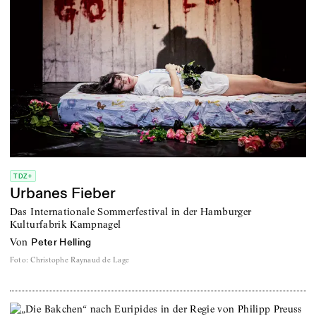
TDZ+
Urbanes Fieber
Das Internationale Sommerfestival in der Hamburger
Kulturfabrik Kampnagel
von
Peter Helling
Foto
:
Christophe Raynaud de Lage