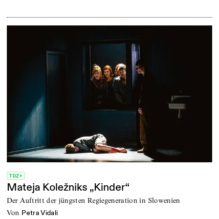
TDZ+
Mateja Koležniks „Kinder“
Der Auftritt der jüngsten Regiegeneration in Slowenien
von
Petra Vidali