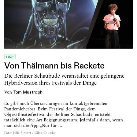
TDZ+
Von Thälmann bis Rackete
Die Berliner Schaubude veranstaltet eine gelungene
Hybridversion ihres Festivals der Dinge
von
Tom Mustroph
Es gibt noch Überraschungen im kontaktgebremsten
Pandemieherbst. Beim Festival der Dinge, dem
Objekttheaterfestival der Berliner Schaubude, entsteht
tatsächlich eine Art ­Begegnungsraum. Jedenfalls dann, wenn
man sich die App „Nur für …
Foto
:
Julie Sievert / Gilda Coustier