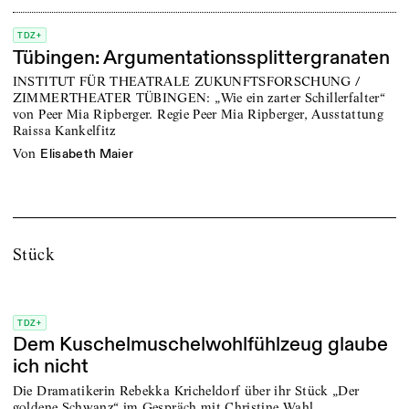
TDZ+
Tübingen: Argumentationssplittergranaten
INSTITUT FÜR THEATRALE ZUKUNFTSFORSCHUNG /
ZIMMERTHEATER TÜBINGEN: „Wie ein zarter Schillerfalter“
von Peer Mia Ripberger. Regie Peer Mia Ripberger, Ausstattung
Raissa Kankelfitz
von
Elisabeth Maier
Stück
TDZ+
Dem Kuschelmuschelwohlfühlzeug glaube
ich nicht
Die Dramatikerin Rebekka Kricheldorf über ihr Stück „Der
goldene Schwanz“ im Gespräch mit Christine Wahl