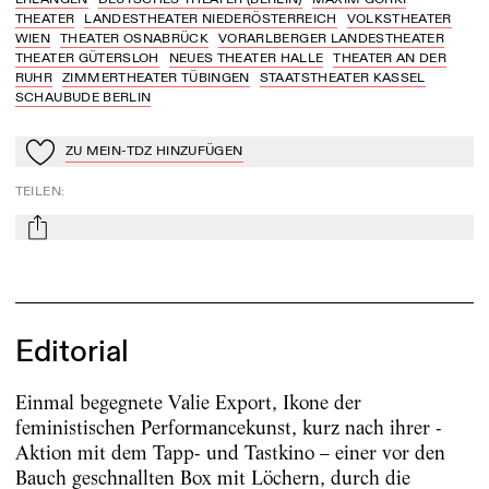
THEATER
LANDESTHEATER NIEDERÖSTERREICH
VOLKSTHEATER
WIEN
THEATER OSNABRÜCK
VORARLBERGER LANDESTHEATER
THEATER GÜTERSLOH
NEUES THEATER HALLE
THEATER AN DER
RUHR
ZIMMERTHEATER TÜBINGEN
STAATSTHEATER KASSEL
SCHAUBUDE BERLIN
ZU MEIN-TDZ HINZUFÜGEN
Zu Mein-TdZ hinzufügen
TEILEN
:
mail
Editorial
Einmal begegnete Valie Export, Ikone der
feministischen Performancekunst, kurz nach ihrer ­
Aktion mit dem Tapp- und Tastkino – einer vor den
Bauch geschnallten Box mit Löchern, durch die