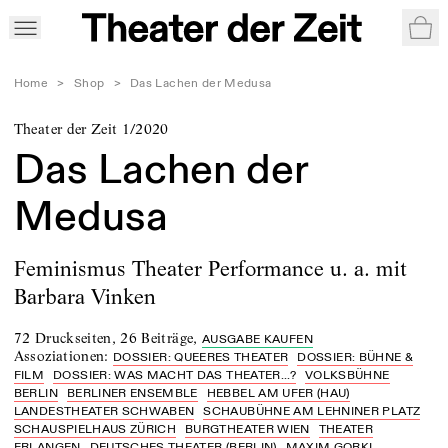
War
Home
>
Shop
>
Das Lachen der Medusa
Theater der Zeit 1/2020
Das Lachen der
Medusa
Feminismus Theater Performance u. a. mit
Barbara Vinken
72 Druckseiten
,
26 Beiträge
,
AUSGABE KAUFEN
Assoziationen
:
DOSSIER: QUEERES THEATER
DOSSIER: BÜHNE &
FILM
DOSSIER: WAS MACHT DAS THEATER...?
VOLKSBÜHNE
BERLIN
BERLINER ENSEMBLE
HEBBEL AM UFER (HAU)
LANDESTHEATER SCHWABEN
SCHAUBÜHNE AM LEHNINER PLATZ
SCHAUSPIELHAUS ZÜRICH
BURGTHEATER WIEN
THEATER
ERLANGEN
DEUTSCHES THEATER (BERLIN)
MAXIM GORKI