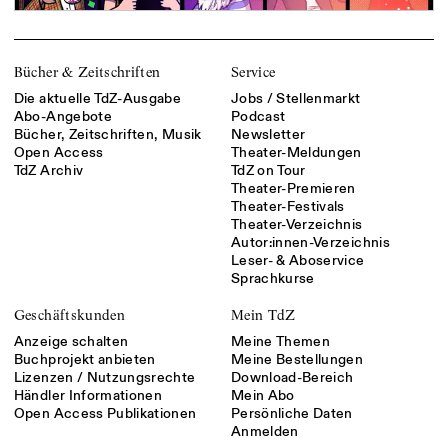
Bücher & Zeitschriften
Service
Die aktuelle TdZ-Ausgabe
Jobs / Stellenmarkt
Abo-Angebote
Podcast
Bücher, Zeitschriften, Musik
Newsletter
Open Access
Theater-Meldungen
TdZ Archiv
TdZ on Tour
Theater-Premieren
Theater-Festivals
Theater-Verzeichnis
Autor:innen-Verzeichnis
Leser- & Aboservice
Sprachkurse
Geschäftskunden
Mein TdZ
Anzeige schalten
Meine Themen
Buchprojekt anbieten
Meine Bestellungen
Lizenzen / Nutzungsrechte
Download-Bereich
Händler Informationen
Mein Abo
Open Access Publikationen
Persönliche Daten
Anmelden